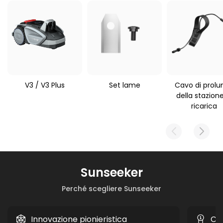
applicabile
2420 g
Sunseeker V3
V3 / V3 Plus
Set lame
Cavo di prolu
della stazione
ricarica
Sunseeker
Perché scegliere Sunseeker
Innovazione pionieristica
Co