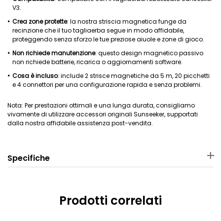
V3.
Crea zone protette
: la nostra striscia magnetica funge da
recinzione che il tuo tagliaerba segue in modo affidabile,
proteggendo senza sforzo le tue preziose aiuole e zone di gioco.
Non richiede manutenzione
: questo design magnetico passivo
non richiede batterie, ricarica o aggiornamenti software.
Cosa è incluso
: include 2 strisce magnetiche da 5 m, 20 picchetti
e 4 connettori per una configurazione rapida e senza problemi.
Nota: Per prestazioni ottimali e una lunga durata, consigliamo
vivamente di utilizzare accessori originali Sunseeker, supportati
dalla nostra affidabile assistenza post-vendita.
Specifiche
Materiale
Dimensioni
Magnete + plastica
26 × 26 × 4.5 cm
Prodotti correlati
Peso
Tagliaerba robotizzato