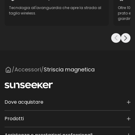
Tecnologia all'avanguardia che apre la strada al
Oltre 10 
taglio wireless.
prato e d
giardino r
Accessori
Striscia magnetica
/
/
Dove acquistare
Prodotti