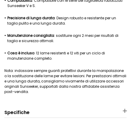
Compatibilità
: Compatibile con le serie dei tagliaerba robotizzati
Sunseeker V e S.
Precisione di lunga durata
: Design robusto e resistente per un
taglio pulito e una lunga durata.
Manutenzione consigliata
: sostituire ogni 2 mesi per risultati di
taglio e sicurezza ottimali.
Cosa è incluso
: 12 lame resistenti e 12 viti per un ciclo di
manutenzione completo.
Nota: indossare sempre guanti protettivi durante la manipolazione
o la sostituzione delle lame per evitare lesioni. Per prestazioni ottimali
e una lunga durata, consigliamo vivamente di utilizzare accessori
originali Sunseeker, supportati dalla nostra affidabile assistenza
post-vendita.
Specifiche
Materiale
Dimensioni del guscio