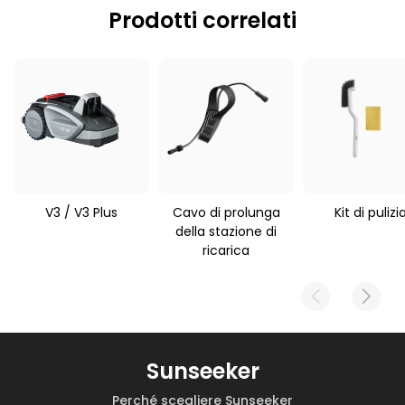
Acciaio ad alto tenore di
Prodotti correlati
16 × 9.8 × 1 cm
carbonio
Peso del guscio
Tagliaerba robotizzato
applicabile
63 g
Sunseeker V1/V3/S3/S4/S5
V3 / V3 Plus
Cavo di prolunga
Kit di pulizi
della stazione di
ricarica
Sunseeker
Perché scegliere Sunseeker