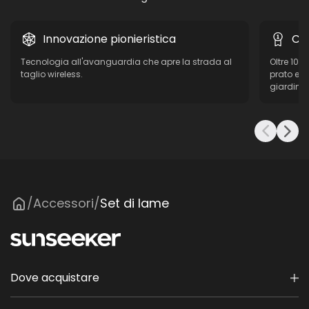
Innovazione pionieristica
Co
Tecnologia all'avanguardia che apre la strada al
Oltre 10 
taglio wireless.
prato e d
giardino r
Accessori
Set di lame
/
/
Dove acquistare