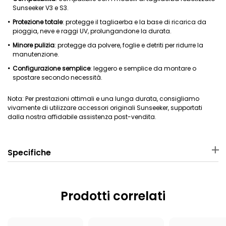
Sunseeker V3 e S3.
Protezione totale
: protegge il tagliaerba e la base di ricarica da
pioggia, neve e raggi UV, prolungandone la durata.
Minore
pulizia
: protegge da polvere, foglie e detriti per ridurre la
manutenzione.
Configurazione semplice
: leggero e semplice da montare o
spostare secondo necessità.
Nota: Per prestazioni ottimali e una lunga durata, consigliamo
vivamente di utilizzare accessori originali Sunseeker, supportati
dalla nostra affidabile assistenza post-vendita.
Specifiche
Materiale
Dimensioni
PP
74 × 47 × 19 cm
Prodotti correlati
Peso
Tagliaerba robotizzato
applicabile