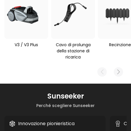
3450 g
Sunseeker V3 / S3
V3 / V3 Plus
Cavo di prolunga
Recinzione
della stazione di
ricarica
Sunseeker
Perché scegliere Sunseeker
Innovazione pionieristica
Co