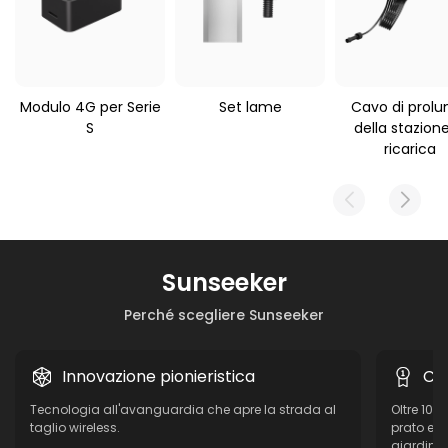
Modulo 4G per Serie
Set lame
Cavo di prolu
S
della stazione
ricarica
Sunseeker
Perché scegliere Sunseeker
Innovazione pionieristica
Co
Tecnologia all'avanguardia che apre la strada al
Oltre 10 
taglio wireless.
prato e d
giardino r