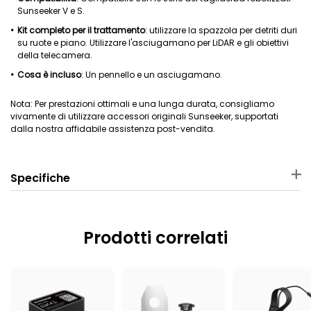
Sunseeker V e S.
Kit completo per il trattamento
: utilizzare la spazzola per detriti duri
su ruote e piano. Utilizzare l'asciugamano per LiDAR e gli obiettivi
della telecamera.
Cosa è incluso
: Un pennello e un asciugamano.
Nota: Per prestazioni ottimali e una lunga durata, consigliamo
vivamente di utilizzare accessori originali Sunseeker, supportati
dalla nostra affidabile assistenza post-vendita.
Specifiche
Materiale
Dimensioni confezione
Panno in poliestere; manico in
Prodotti correlati
30 × 7.5 × 3.3 cm
PP; setole in PBT e PET
Peso confezione
Tagliaerba robotizzato
applicabile
940 g
Sunseeker V1/V3/S3/S4/S5