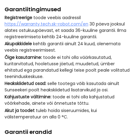
Garantiitingimused
Registreerige
toode veebis aadressil
https://warranty.tech.sk-robot.com/en
30 päeva jooksul
alates ostukuupäevast, et saada 36-kuuline garantii. Ilma
registreerimiseta kehtib 24-kuuline garantii.
Akupakkidele
kehtib garantii ainult 24 kuud, olenemata
veebis registreerimisest.
Õige kasutamine:
toode ei tohi olla väärkasutatud,
kuritarvitatud, hooletusse jäetud, muudetud, ümber
ehitatud ega parandatud kellegi teise poolt peale volitatud
teeninduskeskuse.
Heakskiidetud osad:
selle tootega võib kasutada ainult
Sunseekeri poolt heakskiidetud lisatarvikuid ja osi.
Kahjustuste vältimine:
toode ei tohi olla kahjustatud
võõrkehade, ainete või õnnetuste tõttu.
Akut ja toodet
tuleb hoida siseruumides, kui
välistemperatuur on alla 0 °C.
Garantii erandid