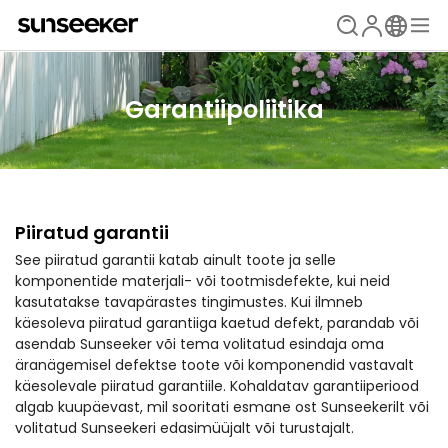
Garantiipoliitika
Piiratud garantii
See piiratud garantii katab ainult toote ja selle
komponentide materjali- või tootmisdefekte, kui neid
kasutatakse tavapärastes tingimustes. Kui ilmneb
käesoleva piiratud garantiiga kaetud defekt, parandab või
asendab Sunseeker või tema volitatud esindaja oma
äranägemisel defektse toote või komponendid vastavalt
käesolevale piiratud garantiile. Kohaldatav garantiiperiood
algab kuupäevast, mil sooritati esmane ost Sunseekerilt või
volitatud Sunseekeri edasimüüjalt või turustajalt.