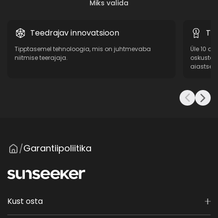
Miks valida
Teedrajav innovatsioon
Tõe
Tipptasemel tehnoloogia, mis on juhtmevaba
Üle 10 a
niitmise teerajaja.
oskustea
aiastsen
Garantiipoliitika
/
Kust osta