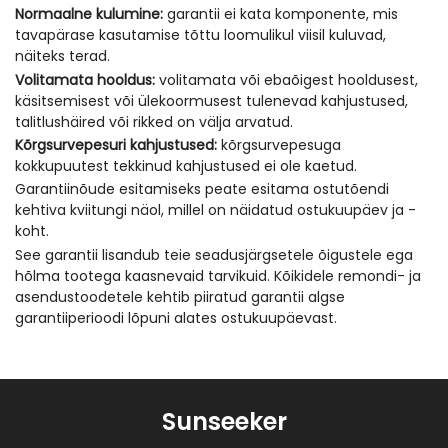
Normaalne kulumine:
garantii ei kata komponente, mis
tavapärase kasutamise tõttu loomulikul viisil kuluvad,
näiteks terad.
Volitamata hooldus:
volitamata või ebaõigest hooldusest,
käsitsemisest või ülekoormusest tulenevad kahjustused,
talitlushäired või rikked on välja arvatud.
Kõrgsurvepesuri kahjustused:
kõrgsurvepesuga
kokkupuutest tekkinud kahjustused ei ole kaetud.
Garantiinõude esitamiseks peate esitama ostutõendi
kehtiva kviitungi näol, millel on näidatud ostukuupäev ja -
koht.
See garantii lisandub teie seadusjärgsetele õigustele ega
hõlma tootega kaasnevaid tarvikuid. Kõikidele remondi- ja
asendustoodetele kehtib piiratud garantii algse
garantiiperioodi lõpuni alates ostukuupäevast.
Sunseeker