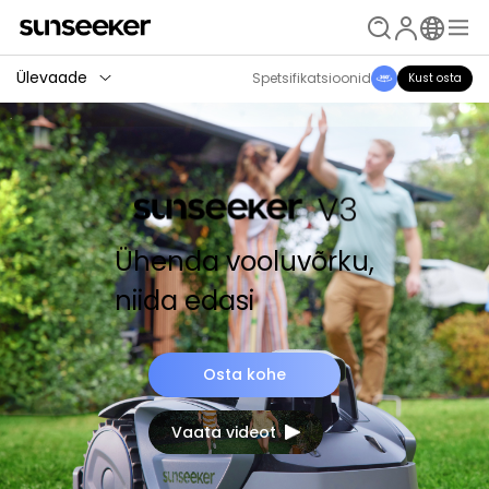
Ülevaade
Spetsifikatsioonid
Kust osta
Ühenda vooluvõrku,
niida edasi
Osta kohe
Vaata videot