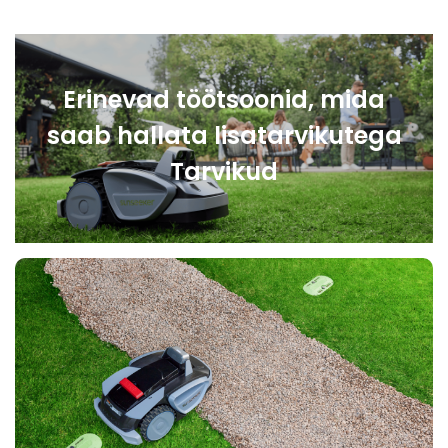
Erinevad töötsoonid, mida
saab hallata lisatarvikutega
Tarvikud