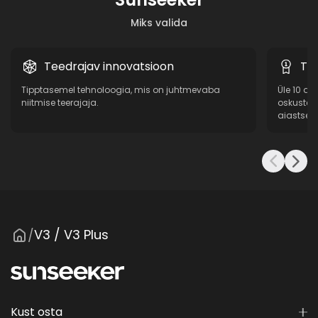
Miks valida
Teedrajav innovatsioon
Tõe
Tipptasemel tehnoloogia, mis on juhtmevaba
Üle 10 a
niitmise teerajaja.
oskustea
aiastsen
V3 / V3 Plus
/
Kust osta