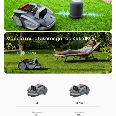
Madala müratasemega töö ≤55 dB(A)
V3
V3 Plus
Maksimaalne ala
Maksimaalne ala
600 ㎡
1000 ㎡