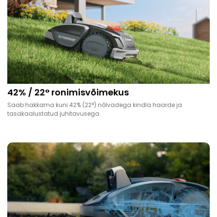
42% / 22° ronimisvõimekus
Saab hakkama kuni 42% (22°) nõlvadega kindla haarde ja
tasakaalustatud juhitavusega.