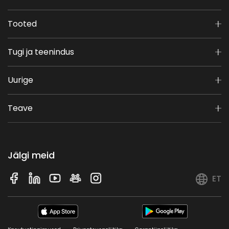
Tooted
Tugi ja teenindus
Uurige
Teave
Jälgi meid
ET