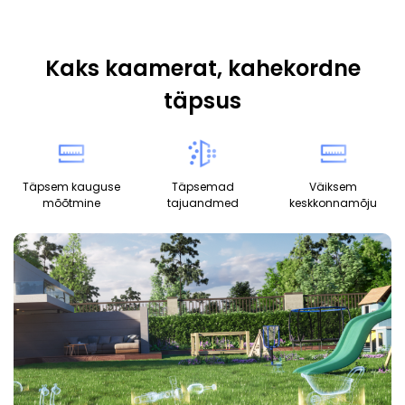
Kaks kaamerat, kahekordne
täpsus
Täpsem kauguse
Täpsemad
Väiksem
mõõtmine
tajuandmed
keskkonnamõju