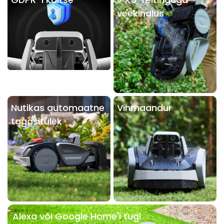
veekindlus
Nutikas automaatne
Vihmaandur
tagasitulek
Alexa või Google Home'i tugi