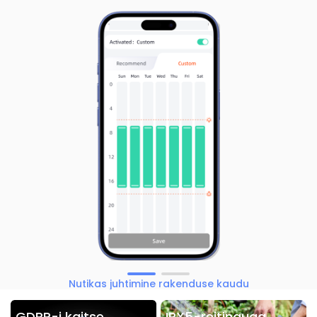
Nutikas juhtimine rakenduse kaudu
GDPR-i kaitse
IPX5-reitinguga