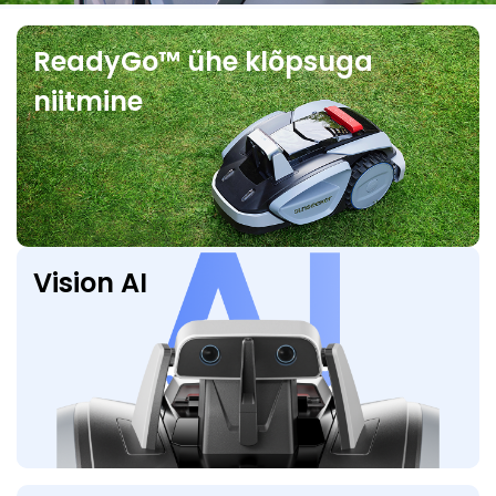
ReadyGo™ ühe klõpsuga
niitmine
Vision AI