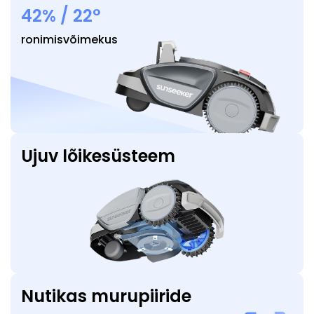
42% / 22°
ronimisvõimekus
Ujuv lõikesüsteem
Nutikas murupiiride