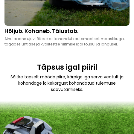
Hõljub. Kohaneb. Täiustab.
Ainulaadne ujuv lõikeketas kohandub automaatselt maastikuga,
tagades ühtlase ja kvaliteetse niitmise igal tõusul ja langusel.
Täpsus igal piiril
Sõitke täpselt mööda piire, kärpige iga serva veatult ja
kohandage lõikekõrgust kohandatud tulemuse
saavutamiseks.