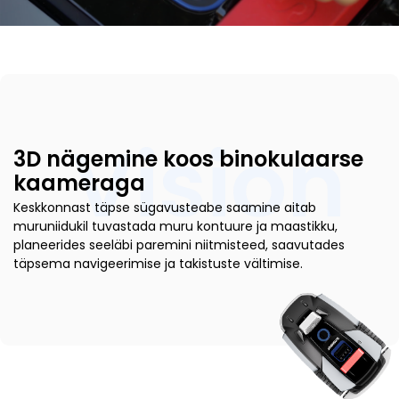
Vision
3D nägemine koos binokulaarse
kaameraga
Keskkonnast täpse sügavusteabe saamine aitab
muruniidukil tuvastada muru kontuure ja maastikku,
planeerides seeläbi paremini niitmisteed, saavutades
täpsema navigeerimise ja takistuste vältimise.