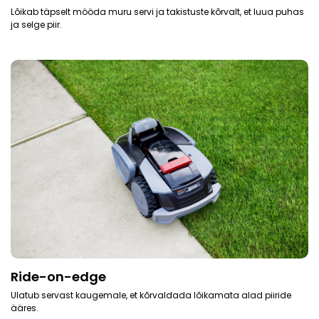
Lõikab täpselt mööda muru servi ja takistuste kõrvalt, et luua puhas
ja selge piir.
Ride-on-edge
Ulatub servast kaugemale, et kõrvaldada lõikamata alad piiride
ääres.