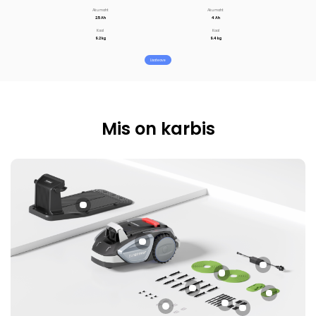
Aku maht
Aku maht
2.5 Ah
4 Ah
Kaal
Kaal
9.2 kg
9.4 kg
Lisateave
Mis on karbis