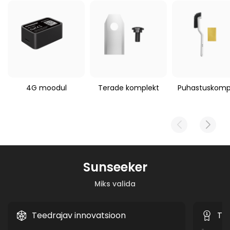
520 g
Sunseeker V1/V3/S3/S4/S5
4G moodul
Terade komplekt
Puhastuskomp
Sunseeker
Miks valida
Teedrajav innovatsioon
Tõe