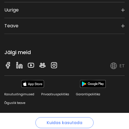
Uurige
Teave
Jälgi meid
ET
Kasutustingimused
Privaatsuspoliitika
Garantiipoliitika
Õiguslik teave
© 2026 Sunseeker. Kõik õigused kaitstud.
Kuidas kasutada