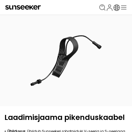
Laadimisjaama pikenduskaabel
Ühilduvus
: Ühildub Sunseekeri robotniiduki V-seeria ja S-seeriaga.