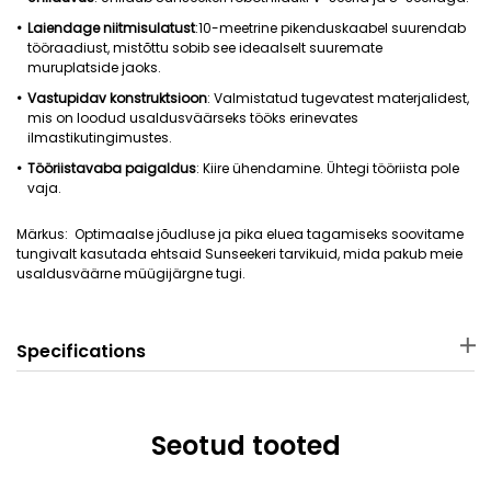
Laiendage niitmisulatust
:10-meetrine pikenduskaabel suurendab
tööraadiust, mistõttu sobib see ideaalselt suuremate
muruplatside jaoks.
Vastupidav konstruktsioon
: Valmistatud tugevatest materjalidest,
mis on loodud usaldusväärseks tööks erinevates
ilmastikutingimustes.
Tööriistavaba paigaldus
: Kiire ühendamine. Ühtegi tööriista pole
vaja.
Märkus: Optimaalse jõudluse ja pika eluea tagamiseks soovitame
tungivalt kasutada ehtsaid Sunseekeri tarvikuid, mida pakub meie
usaldusväärne müügijärgne tugi.
Specifications
Material
Package Dimensions
Copper + Plastic
26 × 12.7 × 5.5 cm
Seotud tooted
Package Weight
Applicable Robot Mower