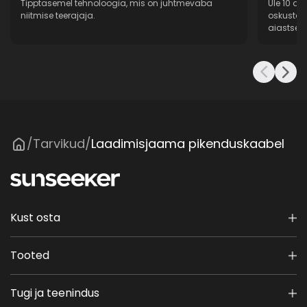
Tipptasemel tehnoloogia, mis on juhtmevaba
Üle 10 a
niitmise teerajaja.
oskustea
aiastsen
Tarvikud
Laadimisjaama pikenduskaabel
/
/
Kust osta
Tooted
Tugi ja teenindus