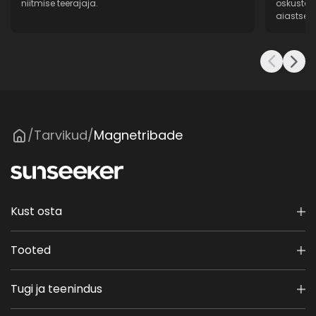
niitmise teerajaja.
oskustea
aiastsen
Tarvikud
Magnetribade
/
/
Kust osta
Tooted
Tugi ja teenindus