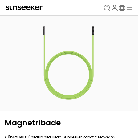
Magnetribade
Ühilduvus
: Ühildub niidukiga Sunseeker Robotic Mower V3.