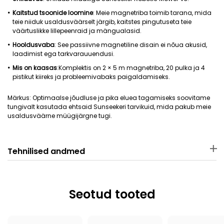
Kaitstud tsoonide loomine
: Meie magnetriba toimib tarana, mida
teie niiduk usaldusväärselt järgib, kaitstes pingutuseta teie
väärtuslikke lillepeenraid ja mängualasid.
Hooldusvaba
: See passiivne magnetiline disain ei nõua akusid,
laadimist ega tarkvarauuendusi.
Mis on kaasas
:Komplektis on 2 × 5 m magnetriba, 20 pulka ja 4
pistikut kiireks ja probleemivabaks paigaldamiseks.
Märkus: Optimaalse jõudluse ja pika eluea tagamiseks soovitame
tungivalt kasutada ehtsaid Sunseekeri tarvikuid, mida pakub meie
usaldusväärne müügijärgne tugi.
Tehnilised andmed
Materjal
Mõõtmed
Magnet + plast
26 × 26 × 4.5 cm
Seotud tooted
Kaal
Kohaldatav robotniiduk
2420 g
Sunseeker V3