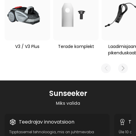
V3 / V3 Plus
Terade komplekt
Laadimisjaa
pikenduskaa
Sunseeker
Miks valida
Teedrajav innovatsioon
Tõe
Tipptasemel tehnoloogia, mis on juhtmevaba
Üle 10 a