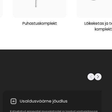
Puhastuskomplekt
Lõikeketas ja 
komplekt
Usaldusväärne jõudlus
Katsetatud erinevatel muruplatsidel ja loodud vastupidavuse