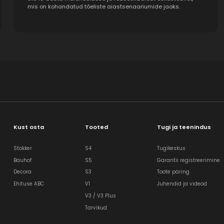
mis on kohandatud tõeliste aiastsenaariumide jaoks.
Kust osta
Tooted
Tugi ja teenindus
Stokker
S4
Tugikeskus
Bauhof
S5
Garantii registreerimine
Decora
S3
Toote päring
Ehituse ABC
V1
Juhendid ja videod
V3 / V3 Plus
Tarvikud