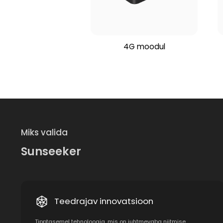
4G moodul
Miks valida
Sunseeker
Teedrajav innovatsioon
Tipptasemel tehnoloogia, mis on juhtmevaba niitmise