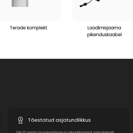
Terade komplekt
Laadimisjaama
pikenduskaabel
Tõestatud asjatundlikkus
Üle 10 aasta muruhoolduse ja robootikaalast oskusteavet,