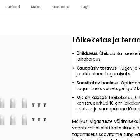
Uudised
Meist
Kust osta
Tugi
Lõikeketas ja ter
Ühilduvus
: Ühildub Sunseekeri
lõikekorpus
Kauapüsiv teravus
: Tugev ja 
ja pika eluea tagamiseks.
Soovitatav hooldus
: Optimaa
tagamiseks vahetage iga 2 ku
Mis on kaasas
: 1 lõikeketas, 6
konstrueeritud 18 cm lõikeko
sobivus ja suurepärane lõikek
Märkus: Vigastuste vältimiseks
vahetamisel alati kaitsekindaid
tagamiseks soovitame tungival