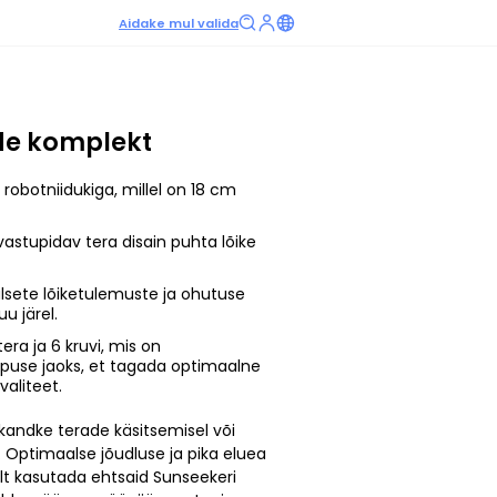
Aidake mul valida
ade komplekt
 robotniidukiga, millel on 18 cm
vastupidav tera disain puhta lõike
lsete lõiketulemuste ja ohutuse
u järel.
 tera ja 6 kruvi, mis on
rpuse jaoks, et tagada optimaalne
valiteet.
 kandke terade käsitsemisel või
. Optimaalse jõudluse ja pika eluea
t kasutada ehtsaid Sunseekeri