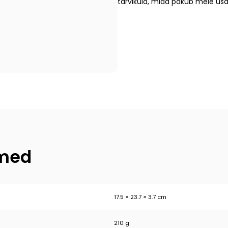
tarvikuid, mida pakub meie us
dmed
17.5 × 23.7 × 3.7 cm
210 g