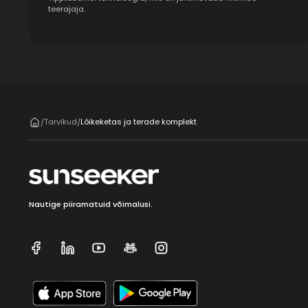
teerajaja.
Tarvikud
Lõikeketas ja terade komplekt
/
/
Nautige piiramatuid võimalusi.