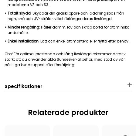
modellerna V3 och S3.
Totalt skydd
: Skyddar din gräsklippare och laddningsbas från
regn, snö och UV-strålar, vilket förlänger deras livslängd.
Mindre rengöring
: Håller damm, löv och skräp borta för att minska
underhållet.
Enkel installation
: Lätt och enkel att montera eller flytta efter behov.
Obs! För optimal prestanda och lång livslängd rekommenderar vi
starkt att du använder äkta Sunseeker-tillbehör, med stöd av vår
pålitliga kundsupport efter försäljning.
Specifikationer
Material
Paketets mått
PP
74 × 47 × 19 cm
Relaterade produkter
Paketets vikt
Tillämplig
robotgräsklippare
3450 g