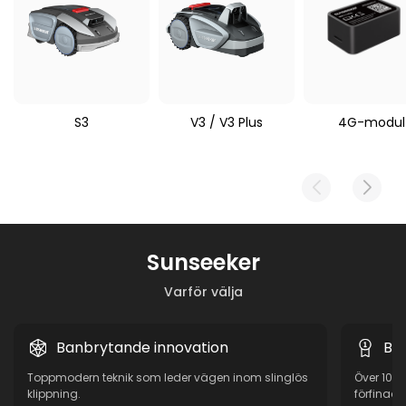
Sunseeker V3/S3
S3
V3 / V3 Plus
4G-modul
Sunseeker
Varför välja
Banbrytande innovation
Be
Toppmodern teknik som leder vägen inom slinglös
Över 10 å
klippning.
förfinad 