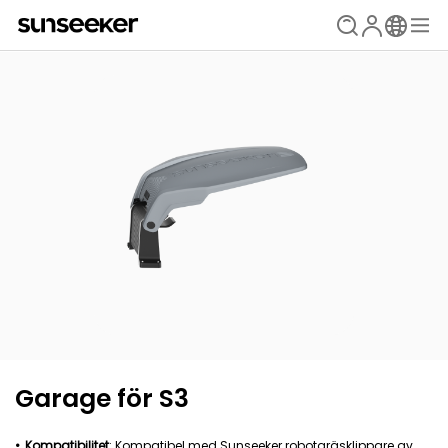
Garage för S3
Kompatibilitet
: Kompatibel med Sunseeker robotgräsklippare av