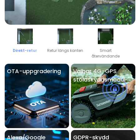
Direkt-retur
Retur längs kanten
Smart
återvändande
OTA-uppgradering
Valbar 4G-GPS
stöldskyddsmodul
Alexa/Google
GDPR-skydd