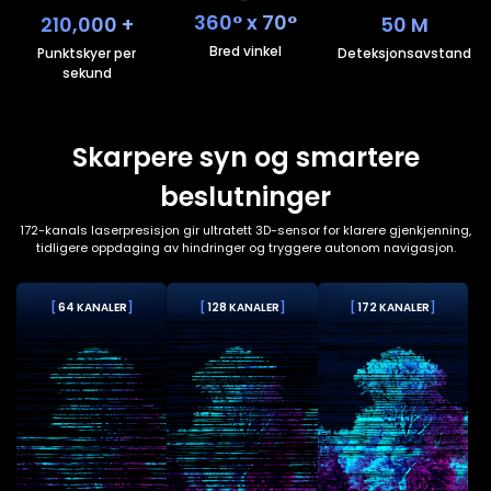
360° x 70°
210,000 +
50 M
Bred vinkel
Punktskyer per
Deteksjonsavstand
sekund
Skarpere syn og smartere
beslutninger
172-kanals laserpresisjon gir ultratett 3D-sensor for klarere gjenkjenning,
tidligere oppdaging av hindringer og tryggere autonom navigasjon.
[
64 KANALER
]
[
128 KANALER
]
[
172 KANALER
]