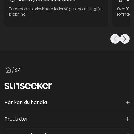
Toppmodern teknik som leder vägen inom slinglös
Över 10 å
klippning.
förfinad 
S4
/
Här kan du handla
Produkter