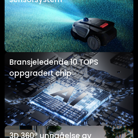
Bransjeledende 10 TOPS
oppgradert chip
3D 360° unngåelse av