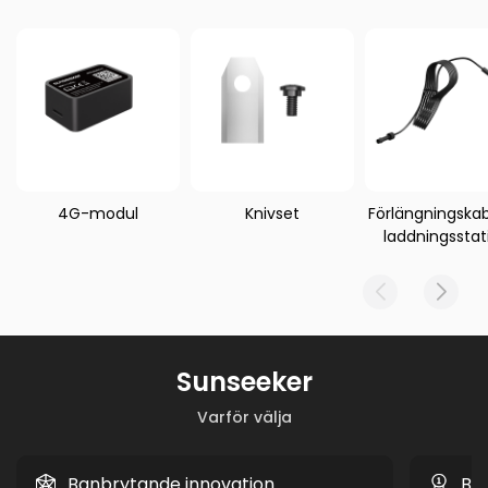
4G-modul
Knivset
Förlängningskabe
laddningsstat
Sunseeker
Varför välja
Banbrytande innovation
Be