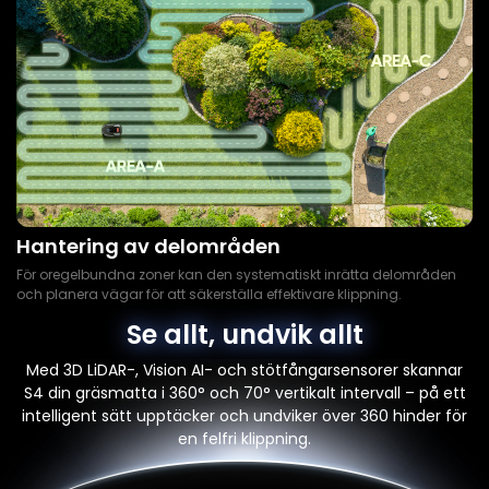
Hantering av delområden
För oregelbundna zoner kan den systematiskt inrätta delområden
och planera vägar för att säkerställa effektivare klippning.
Se allt, undvik allt
Med 3D LiDAR-, Vision AI- och stötfångarsensorer skannar
S4 din gräsmatta i 360° och 70° vertikalt intervall – på ett
intelligent sätt upptäcker och undviker över 360 hinder för
en felfri klippning.