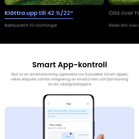
Klättra upp till 42 %/22°
Glid över h
Bakhjulsdrift för sluttningar
Glider lätt över
Smart App-kontroll
Njut av en användarvänlig upplevelse via Sunseeker Smart-appen,
vilken erbjuder sömlös integrering av smarta hem och fjärrstyrning
av din robotgräsklippare