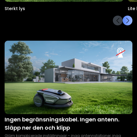
Sterkt lys
Lite 
Ingen begränsningskabel. Ingen antenn.
Släpp ner den och klipp
Glöm komplicerade inställningar – inga antennstationer, inga