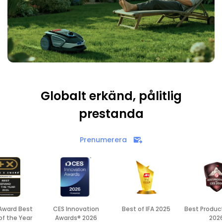
Globalt erkänd, pålitlig
prestanda
Prenumerera
 Award Best
CES Innovation
Best of IFA 2025
Best Produc
of the Year
Awards® 2026
202