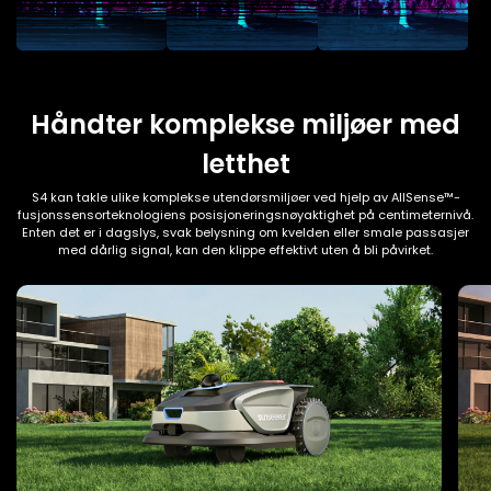
Håndter komplekse miljøer med
letthet
S4 kan takle ulike komplekse utendørsmiljøer ved hjelp av AllSense™-
fusjonssensorteknologiens posisjoneringsnøyaktighet på centimeternivå.
Enten det er i dagslys, svak belysning om kvelden eller smale passasjer
med dårlig signal, kan den klippe effektivt uten å bli påvirket.