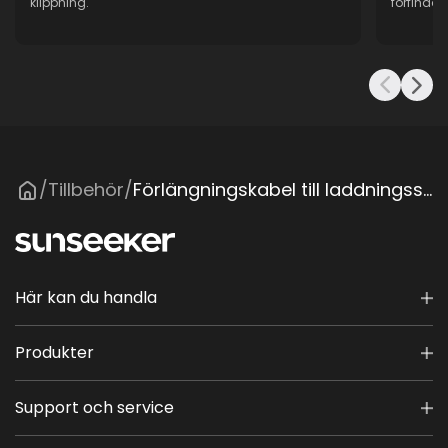
klippning.
förfinad 
Tillbehör
Förlängningskabel till laddningsstation
/
/
Här kan du handla
Produkter
Support och service