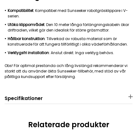
Kompatibilitet
: Kompatibel med Sunseeker robotgräsklippare i V-
serien.
Utöka klippområdet
: Den 10 meter långa förlängningskabeln ökar
driftradien, vilket gör den idealisk för större gräsmattor.
Hållbar konstruktion
: Tillverkad av robusta material som är
konstruerade för att fungera tillförlitligt i olika väderförhållanden.
Verktygsfri installation
: Anslut direkt. Inga verktyg behövs.
Obs! För optimal prestanda och lång livslängd rekommenderar vi
starkt att du använder äkta Sunseeker-tillbehör, med stöd av vår
pålitliga kundsupport efter försäljning.
Specifikationer
Material
Mått
Koppar + plast
26 × 12.7 × 5.5 cm
Relaterade produkter
Vikt
Tillämplig