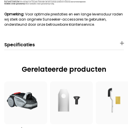
Duurzame constructie:
Vervaardigd van robuuste materialen die betrouwbaar presteren in diverse weersomstandigheden.
Installatie zonder gereedschap:
Direct aansluiten. Geen gereedschap nodig.
Opmerking:
Voor optimale prestaties en een lange levensduur raden
wij sterk aan originele Sunseeker-accessoires te gebruiken,
ondersteund door onze betrouwbare klantenservice.
Specificaties
Materiaal
Afmetingen
Koper + kunststof
26 × 12.7 × 5.5 cm
Gerelateerde producten
Gewicht
Toepasselijke
robotmaaier
520 g
Sunseeker V1/V3/S3/S4/S5