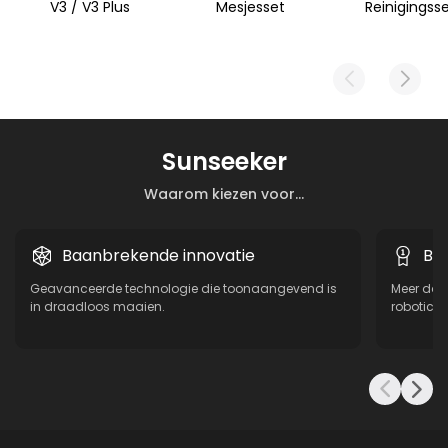
V3 / V3 Plus
Mesjesset
Reinigingss
Sunseeker
Waarom kiezen voor...
Baanbrekende innovatie
Be
Geavanceerde technologie die toonaangevend is
Meer dan
in draadloos maaien.
robotica,