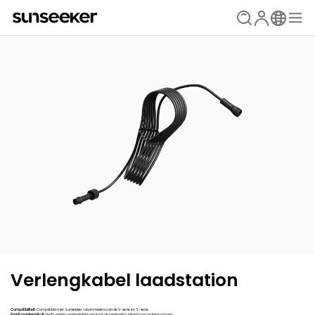
Verlengkabel laadstation
Compatibiliteit:
Compatibel met Sunseeker robotmaaiers van de V-serie en S-serie.
Breidt maaibereik uit:
De 10-meter verlengkabel vergroot de werkradius, ideaal voor grotere gazons.