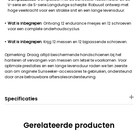
V-serie en de S-serie.Langdurige scherpte: Robuust ontwerp met
hoge veerkracht voor een strakke snit en een lange levensduur.
Wat is inbegrepen
: Ontvang 12 endurance mesjes en 12 schroeven
voor een complete onderhoudscyclus.
Wat is inbegrepen
: Krijg 12 messen en 12 bijpassende schroeven.
Opmerking: Draag altijd beschermende handschoenen bij het
hanteren of vervangen van messen om letsel te voorkomen. Voor
optimale prestaties en een lange levensduur raden we ten zeerste
aan om originele Sunseeker-accessoires te gebruiken, ondersteund
door onze betrouwbare aftersalesondersteuning.
Specificaties
Materiaal
Afmetingen behuizing
Koolstofrijk staal
16 × 9.8 × 1 cm
Gerelateerde producten
Gewicht behuizing
Toepasselijke