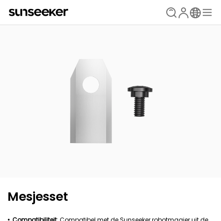
Mesjesset
Compatibiliteit
: Compatibel met de Sunseeker robotmaaier uit de