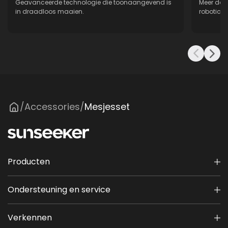
Geavanceerde technologie die toonaangevend is
Meer dan
in draadloos maaien.
robotica,
Accessories
Mesjesset
/
/
Producten
Ondersteuning en service
Verkennen