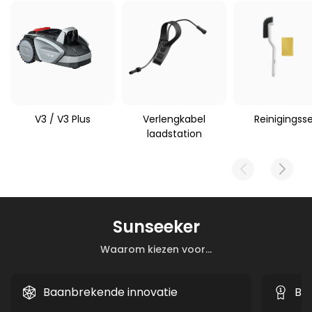
robotmaaier
63 g
Sunseeker V1/V3/S3/S4/S5
V3 / V3 Plus
Verlengkabel
Reinigingss
laadstation
Sunseeker
Waarom kiezen voor...
Baanbrekende innovatie
Be