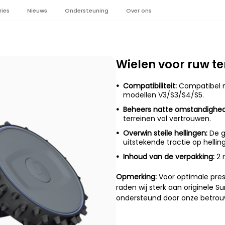
ries
Nieuws
Ondersteuning
Over ons
Wielen voor ruw te
Compatibiliteit:
Compatibel 
modellen V3/S3/S4/S5.
Beheers natte omstandighe
terreinen vol vertrouwen.
Overwin steile hellingen:
De g
uitstekende tractie op helling
Inhoud van de verpakking:
2 
Opmerking:
Voor optimale pres
raden wij sterk aan originele 
ondersteund door onze betrou