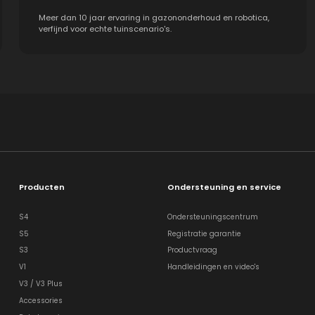
Meer dan 10 jaar ervaring in gazononderhoud en robotica,
verfijnd voor echte tuinscenario's.
Producten
Ondersteuning en service
S4
Ondersteuningscentrum
S5
Registratie garantie
S3
Productvraag
V1
Handleidingen en video's
V3 / V3 Plus
Accessories