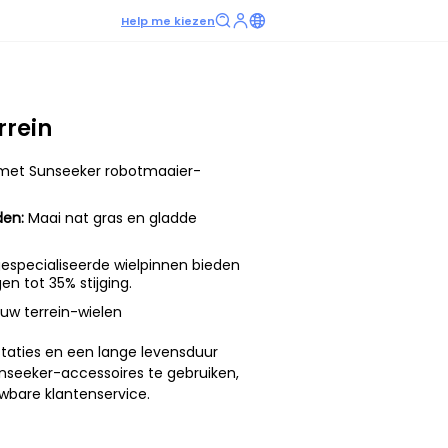
Help me kiezen
rrein
met Sunseeker robotmaaier-
den:
Maai nat gras en gladde
especialiseerde wielpinnen bieden
en tot 35% stijging.
ruw terrein-wielen
taties en een lange levensduur
Sunseeker-accessoires te gebruiken,
wbare klantenservice.