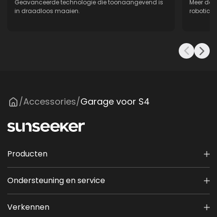
Geavanceerde technologie die toonaangevend is
Meer dan
in draadloos maaien.
robotica,
Accessories
Garage voor S4
/
/
Producten
Ondersteuning en service
Verkennen