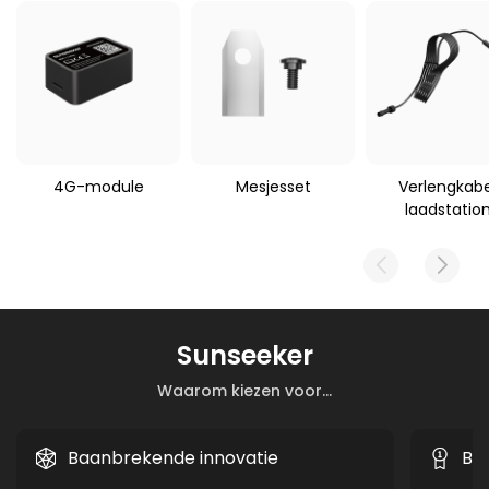
Gewicht pakket
Toepasselijke
robotmaaier
2000 g
Sunseeker S4
4G-module
Mesjesset
Verlengkabe
laadstatio
Sunseeker
Waarom kiezen voor...
Baanbrekende innovatie
Be