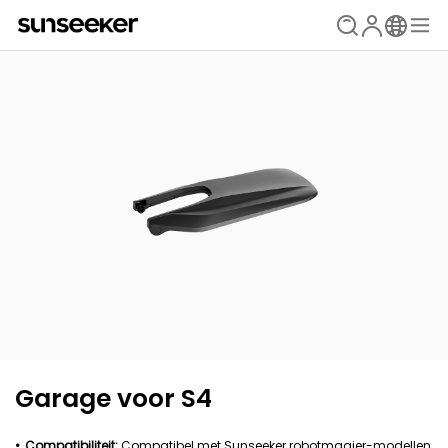
Garage voor S4
Compatibiliteit:
Compatibel met Sunseeker robotmaaier-modellen