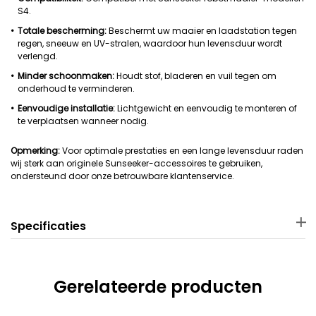
S4.
Totale bescherming:
Beschermt uw maaier en laadstation tegen
regen, sneeuw en UV-stralen, waardoor hun levensduur wordt
verlengd.
Minder schoonmaken:
Houdt stof, bladeren en vuil tegen om
onderhoud te verminderen.
Eenvoudige installatie:
Lichtgewicht en eenvoudig te monteren of
te verplaatsen wanneer nodig.
Opmerking:
Voor optimale prestaties en een lange levensduur raden
wij sterk aan originele Sunseeker-accessoires te gebruiken,
ondersteund door onze betrouwbare klantenservice.
Specificaties
Materiaal
Afmetingen van het
pakket
Gerelateerde producten
PP
70 × 47.5 × 7 cm