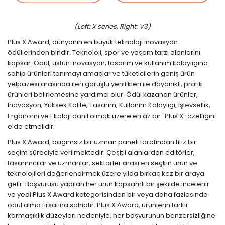
(Left: X series, Right: V3)
Plus X Award, dünyanın en büyük teknoloji inovasyon
ödüllerinden biridir. Teknoloji, spor ve yaşam tarzı alanlarını
kapsar. Ödül, üstün inovasyon, tasarım ve kullanım kolaylığına
sahip ürünleri tanımayı amaçlar ve tüketicilerin geniş ürün
yelpazesi arasında ileri görüşlü yenilikleri ile dayanıklı, pratik
ürünleri belirlemesine yardımcı olur. Ödül kazanan ürünler,
İnovasyon, Yüksek Kalite, Tasarım, Kullanım Kolaylığı, İşlevsellik,
Ergonomi ve Ekoloji dahil olmak üzere en az bir "Plus X" özelliğini
elde etmelidir.
Plus X Award, bağımsız bir uzman paneli tarafından titiz bir
seçim süreciyle verilmektedir. Çeşitli alanlardan editörler,
tasarımcılar ve uzmanlar, sektörler arası en seçkin ürün ve
teknolojileri değerlendirmek üzere yılda birkaç kez bir araya
gelir. Başvurusu yapılan her ürün kapsamlı bir şekilde incelenir
ve yedi Plus X Award kategorisinden bir veya daha fazlasında
ödül alma fırsatına sahiptir. Plus X Award, ürünlerin farklı
karmaşıklık düzeyleri nedeniyle, her başvurunun benzersizliğine