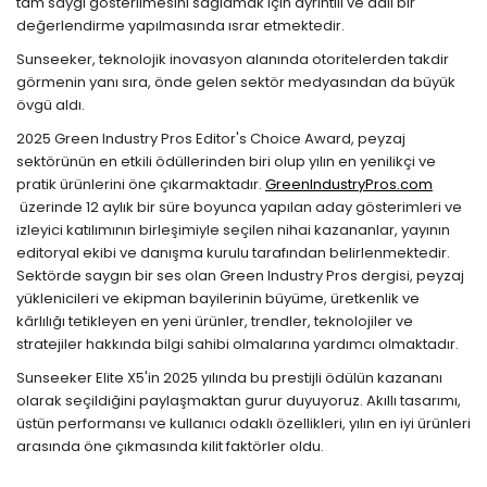
tam saygı gösterilmesini sağlamak için ayrıntılı ve adil bir
değerlendirme yapılmasında ısrar etmektedir.
Sunseeker, teknolojik inovasyon alanında otoritelerden takdir
görmenin yanı sıra, önde gelen sektör medyasından da büyük
övgü aldı.
2025 Green Industry Pros Editor's Choice Award, peyzaj
sektörünün en etkili ödüllerinden biri olup yılın en yenilikçi ve
pratik ürünlerini öne çıkarmaktadır.
GreenIndustryPros.com
üzerinde 12 aylık bir süre boyunca yapılan aday gösterimleri ve
izleyici katılımının birleşimiyle seçilen nihai kazananlar, yayının
editoryal ekibi ve danışma kurulu tarafından belirlenmektedir.
Sektörde saygın bir ses olan Green Industry Pros dergisi, peyzaj
yüklenicileri ve ekipman bayilerinin büyüme, üretkenlik ve
kârlılığı tetikleyen en yeni ürünler, trendler, teknolojiler ve
stratejiler hakkında bilgi sahibi olmalarına yardımcı olmaktadır.
Sunseeker Elite X5'in 2025 yılında bu prestijli ödülün kazananı
olarak seçildiğini paylaşmaktan gurur duyuyoruz. Akıllı tasarımı,
üstün performansı ve kullanıcı odaklı özellikleri, yılın en iyi ürünleri
arasında öne çıkmasında kilit faktörler oldu.