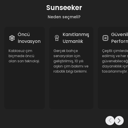
Sunseeker
Neden seçmeli?
Öncü
Kanıtlanmış
Güvenil
İnovasyon
Uzmanlık
Perfor
Kablosuz çim
Gerçek bahçe
Çeşitli çimlerde
biçmede öncü
senaryoları için
edilmiş ve her
olan son teknoloji.
geliştirilmiş, 10 yılı
güvenebileceğ
aşkın çim bakımı ve
dayanıklılık içi
robotik bilgi birikimi.
tasarlanmıştır.