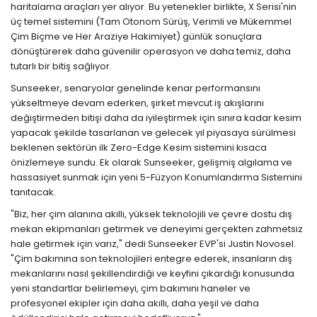
haritalama araçları yer alıyor. Bu yetenekler birlikte, X Serisi'nin
üç temel sistemini (Tam Otonom Sürüş, Verimli ve Mükemmel
Çim Biçme ve Her Araziye Hakimiyet) günlük sonuçlara
dönüştürerek daha güvenilir operasyon ve daha temiz, daha
tutarlı bir bitiş sağlıyor.
Sunseeker, senaryolar genelinde kenar performansını
yükseltmeye devam ederken, şirket mevcut iş akışlarını
değiştirmeden bitişi daha da iyileştirmek için sınıra kadar kesim
yapacak şekilde tasarlanan ve gelecek yıl piyasaya sürülmesi
beklenen sektörün ilk Zero-Edge Kesim sistemini kısaca
önizlemeye sundu. Ek olarak Sunseeker, gelişmiş algılama ve
hassasiyet sunmak için yeni 5-Füzyon Konumlandırma Sistemini
tanıtacak.
"Biz, her çim alanına akıllı, yüksek teknolojili ve çevre dostu dış
mekan ekipmanları getirmek ve deneyimi gerçekten zahmetsiz
hale getirmek için varız," dedi Sunseeker EVP'si Justin Novosel.
"Çim bakımına son teknolojileri entegre ederek, insanların dış
mekanlarını nasıl şekillendirdiği ve keyfini çıkardığı konusunda
yeni standartlar belirlemeyi, çim bakımını haneler ve
profesyonel ekipler için daha akıllı, daha yeşil ve daha