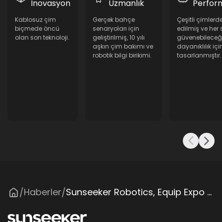
İnovasyon
Uzmanlık
Perfor
Kablosuz çim
Gerçek bahçe
Çeşitli çimlerde
biçmede öncü
senaryoları için
edilmiş ve her
olan son teknoloji.
geliştirilmiş, 10 yılı
güvenebileceğ
aşkın çim bakımı ve
dayanıklılık içi
robotik bilgi birikimi.
tasarlanmıştır.
Haberler
Sunseeker Robotics, Equip Expo 2025'te ABD'deki İlk LiDAR Donanımlı Robotik Çim Biçme Makinesi S4'ü Tanıttı
/
/