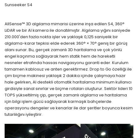
Sunseeker S4
AllSense™ 3D algılama mimarisi üzerine inşa edilen S4, 360°
LiDAR ve bir AI kamera ile donatılmıştır. Algılama yığını saniyede
210.000'den fazla nokta işler ve yaklaşık 0,125 saniyelik bir
algılama-karar tepkisi elde ederek 360° × 70° geniş bir görüş
alanı sunar. Bu, gerçek zamanlı 3D haritalama ve çok yönlü
engel kaçınma sağlayarak hem statik hem de hareketli
nesneler etrafında hassas navigasyonu garanti eder. Kurulum
tamamen kablosuz ve anten gerektirmez. Drop to Go özelliği ile
çim biçme makinesi yaklaşık 2 dakika içinde çalışmaya hazır
hale gelirken, AI destekli otomatik haritalama minimum kullanıcı
girdisiyle sanal sınırlar ve biçme rotaları oluşturur. Sektör lideri 10
TOPS yükseltilmiş çip, gerçek zamanlı algılama ve haritalama
için bilgi işlem gücü sağlayarak karmaşık bahçelerde
operasyonu dengeler ve kenarlar ile dar şeritler boyunca kesim
tutarlılığını iyileştirir.