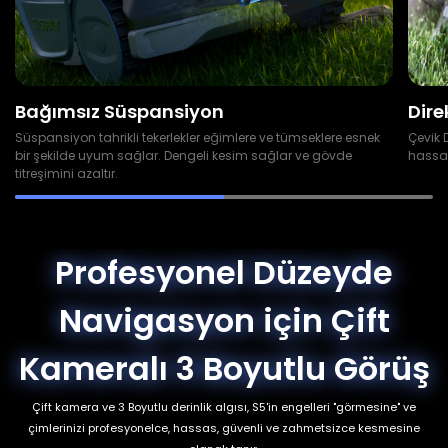
Bağımsız Süspansiyon
Dire
Süspansiyon tahrikli tekerlekler eğimlere ve tümseklere esnek
Çevik 
bir şekilde uyum sağlar. Dengeli kesim sağlar ve gövde
hassas
titreşimini azaltır.
Profesyonel Düzeyde
Navigasyon için Çift
Kameralı 3 Boyutlu Görüş
Çift kamera ve 3 Boyutlu derinlik algısı, S5'in engelleri "görmesine" ve
çimlerinizi profesyonelce, hassas, güvenli ve zahmetsizce kesmesine