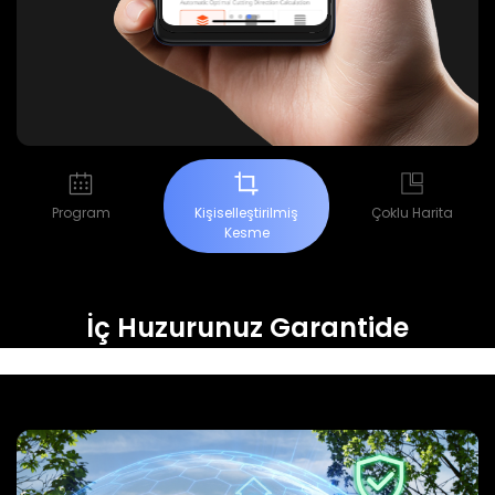
Program
Kişiselleştirilmiş
Çoklu Harita
Kesme
İç Huzurunuz Garantide