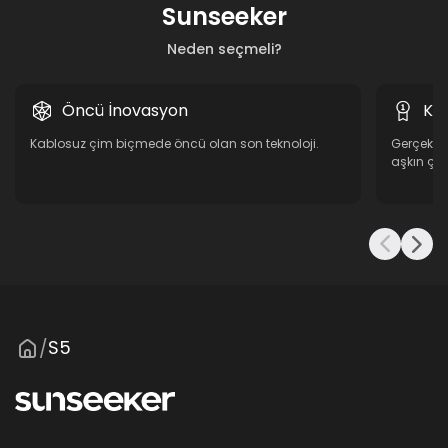
Sunseeker
Neden seçmeli?
Öncü İnovasyon
Ka
Kablosuz çim biçmede öncü olan son teknoloji.
Gerçek bah
aşkın çim 
S5
/