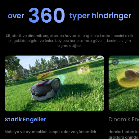
360
over
typer hindringer
S5, statik ve dinamik engellerden havadaki engellere kadar hepsini akıllı
bir şekilde algılar ve önler; böylece her ortamda güvenli, kesintisiz çim
biçme sağlar.
Statik Engeller
Dinamik En
Mobilya ve oyuncakları tespit eder ve yönlendirir.
Hareket eden in
araçlara anında 