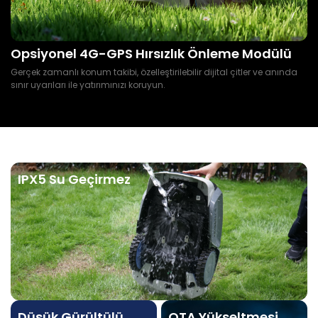
Opsiyonel 4G-GPS Hırsızlık Önleme Modülü
Gerçek zamanlı konum takibi, özelleştirilebilir dijital çitler ve anında
sınır uyarıları ile yatırımınızı koruyun.
IPX5 Su Geçirmez
Düşük Gürültülü
OTA Yükseltmesi