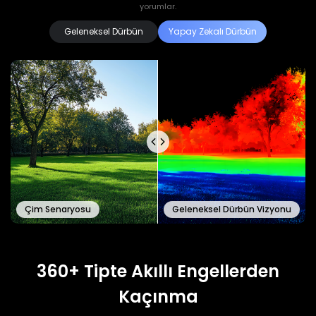
yorumlar.
Geleneksel Dürbün
Yapay Zekalı Dürbün
Çim Senaryosu
Geleneksel Dürbün Vizyonu
360+ Tipte Akıllı Engellerden
Kaçınma