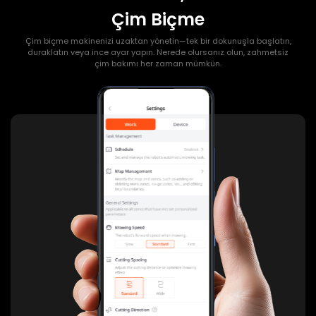
Çim Biçme
Çim biçme makinenizi uzaktan yönetin—tek bir dokunuşla başlatın,
duraklatın veya ince ayar yapın. Nerede olursanız olun, zahmetsiz
çim bakımı her zaman mümkün.