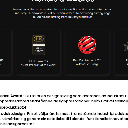
llence Award
: Detta är en designtävling som anordnas av Industrial 
att uppmärksamma enastående designprestationer inom tvärvetenska
a produkt
2024
Produktdesign
: Priset väljer årets mest framstående industriprodukte
 utmärker sig genom sin estetiska tilltalande, funktionella innovation
ell designkvalitet.