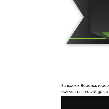
Sunseeker Robotics robotg
och vunnit flera viktiga u