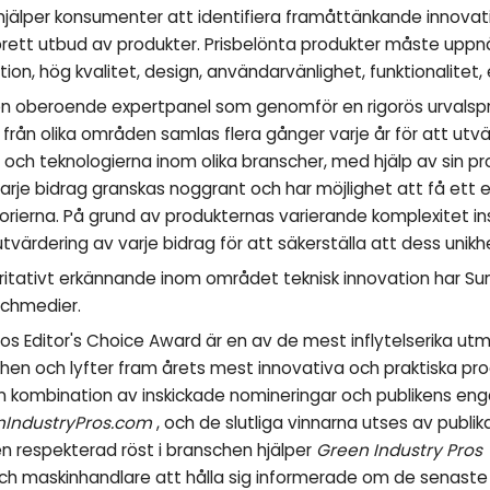
 hjälper konsumenter att identifiera framåttänkande innovati
brett utbud av produkter. Prisbelönta produkter måste uppnå
tion, hög kvalitet, design, användarvänlighet, funktionalitet,
en oberoende expertpanel som genomför en rigorös urvalspr
 från olika områden samlas flera gånger varje år för att ut
ch teknologierna inom olika branscher, med hjälp av sin pr
je bidrag granskas noggrant och har möjlighet att få ett ell
orierna. På grund av produkternas varierande komplexitet in
tvärdering av varje bidrag för att säkerställa att dess unikhe
ritativt erkännande inom området teknisk innovation har Su
schmedier.
ros Editor's Choice Award är en av de mest inflytelserika ut
en och lyfter fram årets mest innovativa och praktiska prod
en kombination av inskickade nomineringar och publikens e
nIndustryPros.com
, och de slutliga vinnarna utses av publi
 respekterad röst i branschen hjälper
Green Industry Pros
h maskinhandlare att hålla sig informerade om de senaste 