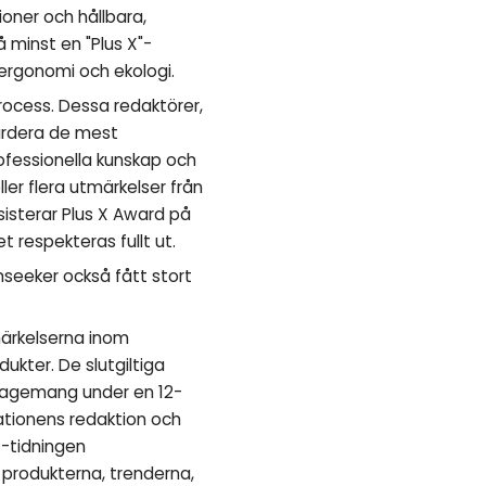
oner och hållbara,
 minst en "Plus X"-
 ergonomi och ekologi.
ocess. Dessa redaktörer,
värdera de mest
ofessionella kunskap och
er flera utmärkelser från
sisterar Plus X Award på
t respekteras fullt ut.
nseeker också fått stort
märkelserna inom
ukter. De slutgiltiga
ngagemang under en 12-
kationens redaktion och
-tidningen
produkterna, trenderna,