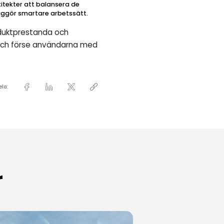
kitekter att balansera de
liggör smartare arbetssätt.
oduktprestanda och
g och förse användarna med
ela:
r