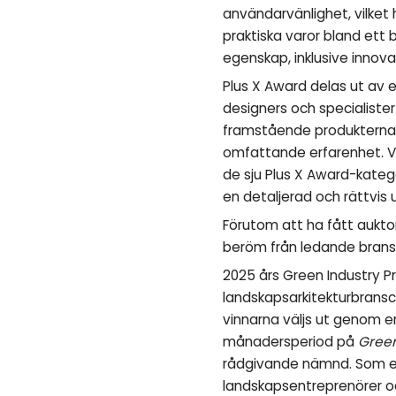
användarvänlighet, vilket
praktiska varor bland ett 
egenskap, inklusive innova
Plus X Award delas ut av 
designers och specialister
framstående produkterna o
omfattande erfarenhet. Var
de sju Plus X Award-kateg
en detaljerad och rättvis u
Förutom att ha fått aukto
beröm från ledande bran
2025 års Green Industry P
landskapsarkitekturbransch
vinnarna väljs ut genom 
månadersperiod på
Gree
rådgivande nämnd. Som en
landskapsentreprenörer oc