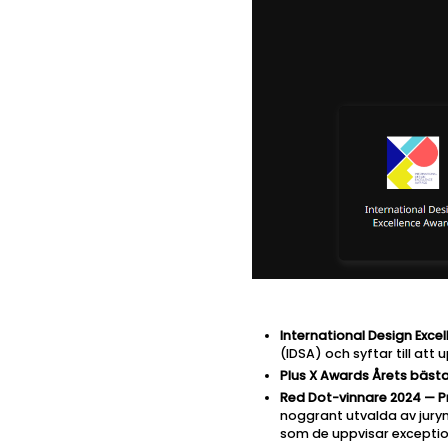
International Design Exce
(IDSA) och syftar till 
Plus X Awards Årets bäst
Red Dot-vinnare 2024 — 
noggrant utvalda av juryn,
som de uppvisar exception