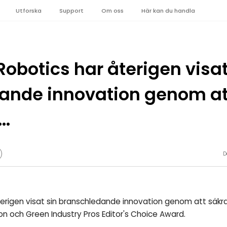
Utforska
Support
Om oss
Här kan du handla
obotics har återigen visat
ande innovation genom at
..
D
erigen visat sin branschledande innovation genom att säkra 
on och Green Industry Pros Editor's Choice Award.