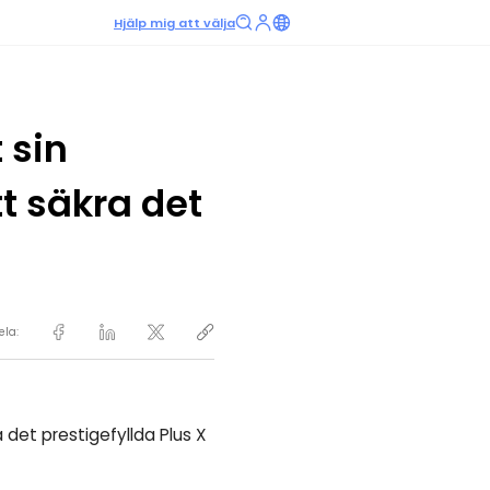
Hjälp mig att välja
 sin
t säkra det
ela:
det prestigefyllda Plus X