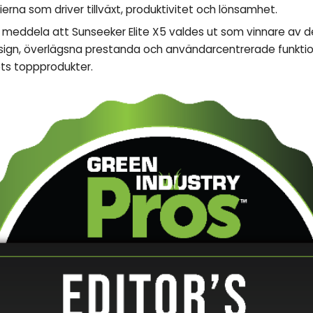
erna som driver tillväxt, produktivitet och lönsamhet.
a meddela att Sunseeker Elite X5 valdes ut som vinnare av de
esign, överlägsna prestanda och användarcentrerade funktione
ets toppprodukter.