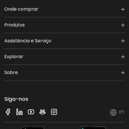
Onde comprar
Planeamento inteligente de caminhos
S
Produtos
Evasão de obstáculos
S
Assistência e Serviço
Corte sobre o bordo
S
Explorar
Disco de corte flutuante
S
Sobre
Várias zonas
80
Siga-nos
Tração integral
S
PT
Ajuste da altura elétrica
N