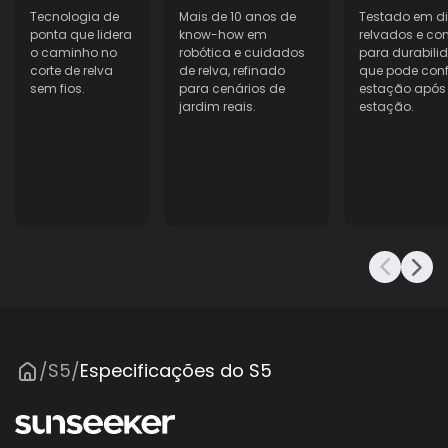
20 cm
Tecnologia de
Mais de 10 anos de
Testado em di
ponta que lidera
know-how em
relvados e co
Capacidade da bateria
o caminho no
robótica e cuidados
para durabil
5 Ah
corte de relva
de relva, refinado
que pode conf
sem fios.
para cenários de
estação após
jardim reais.
estação.
Carregador
3 A
Carregador de antena
2A
Inclinação máx.
60% / 30°
Nível de ruído
60 dB (A)
Impermeável
S5
Especificações do S5
/
/
IPX5
Limites virtuais
S