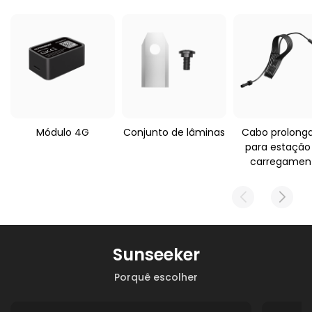
Peso do pacote
Corta-relva robô
aplicável
1060 g
Sunseeker V3/S3/S4/S5
Módulo 4G
Conjunto de lâminas
Cabo prolong
para estação
carregamen
Sunseeker
Porquê escolher