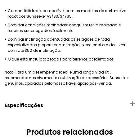
Compatibilidade: compatível com os modelos de corta-relva
robóticos Sunseeker V3/S3/S4/S5.
Dominar condições molhadas: conquiste relva molhada e
terrenos escorregadios facilmente.
Dominar inclinação acentuada: os espigões de roda
especializados proporcionam tração excecional em declives
com até 35% de inclinação.
O que está incluído: 2 rodas para terrenos acidentados
Nota: Para um desempenho ideal e uma longa vida útil,
recomendamos vivamente a utilização de acessórios Sunseeker
genuínos, apoiados pelo nosso fiável apoio pós-venda.
Especificações
Material
Dimensões do pacote
ASA
22 × 12 .5 × 22 cm
Produtos relacionados