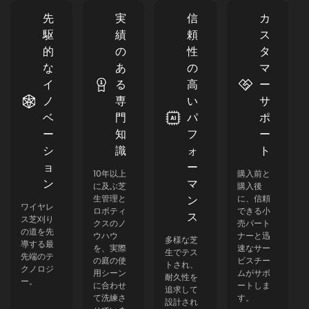
20-60 mm
20-60 mm
先
実
信
カ
駆
績
頼
ス
刈幅
刈幅
的
の
性
タ
18 cm
18 cm
な
あ
の
マ
バッテリー容量
バッテリー容量
イ
る
高
ー
2.5 Ah
4 Ah
ノ
専
い
サ
ベ
門
パ
ポ
最も狭い通路
最も狭い通路
ー
知
フ
ー
≥80 cm
≥80 cm
シ
識
ォ
ト
充電器
充電器
ョ
ー
10年以上
購入前と
1.1 A
3 A
ン
マ
に及ぶ芝
購入後
生管理と
ン
に、信頼
最大傾斜
ワイヤレ
最大傾斜
ロボティ
できる小
ス
ス芝刈り
42% / 22°
42% / 22°
クスのノ
売パート
の道を先
ウハウ
ナーと迅
多様な芝
導する最
を、実際
速なサー
騒音レベル
騒音レベル
生でテス
先端のテ
の庭の使
ビスチー
トされ、
55 dB(A)
55 dB(A)
クノロジ
用シーン
ムがサポ
耐久性を
ー。
に合わせ
ートしま
追求して
防水（機械）
防水（機械）
て洗練さ
す。
設計され
IPX5
IPX5