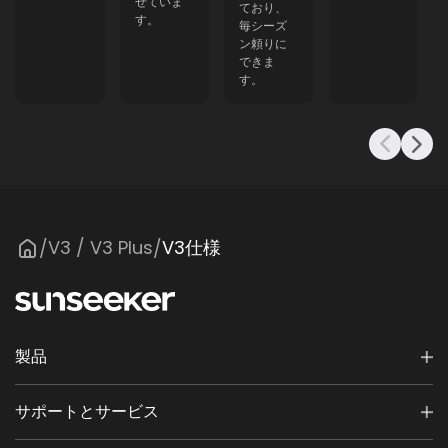
せていま
ており、
す。
毎シーズ
防水（充電器）
防水（充電器）
ン頼りに
IP67
IP67
できま
す。
境界ワイヤー
境界ワイヤー
なし
なし
境界を越えて刈り込み
境界を越えて刈り込み
あり
あり
障害物回避
障害物回避
V3 / V3 Plus
V3仕様
/
/
あり
あり
自動ルーチンプランニング
自動ルーチンプランニング
なし
なし
フローティングデッキ
フローティングデッキ
製品
あり
あり
サポートとサービス
マルチゾーン
マルチゾーン
3
3