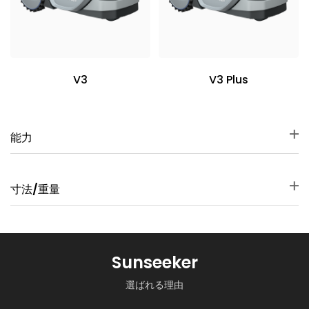
V3
V3 Plus
能力
テクノロジー
テクノロジー
寸法/重量
ビジョンAI
ビジョンAI
カメラ
カメラ
寸法
寸法
双眼
双眼
626 × 370 × 297 mm
626 × 370 × 297 mm
Sunseeker
最大面積
最大面積
重量
重量
600 m²
1000 m²
9.2 kg
選ばれる理由
9.4 kg
刈高
刈高