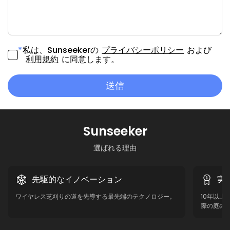
*
私は、Sunseekerの
プライバシーポリシー
および
利用規約
に同意します。
送信
Sunseeker
選ばれる理由
先駆的なイノベーション
実
ワイヤレス芝刈りの道を先導する最先端のテクノロジー。
10年以
際の庭の