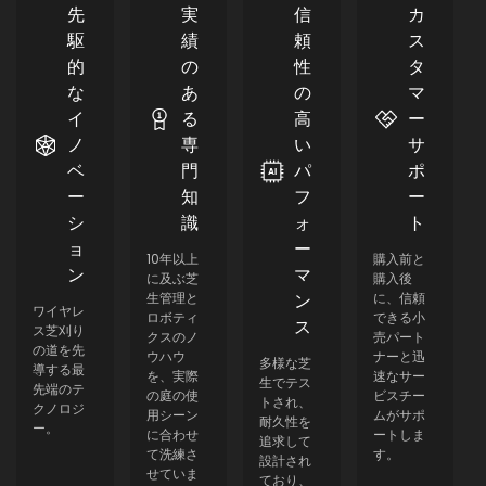
先
実
信
カ
駆
績
頼
ス
的
の
性
タ
な
あ
の
マ
イ
る
高
ー
ノ
専
い
サ
ベ
門
パ
ポ
ー
知
フ
ー
シ
識
ォ
ト
ョ
ー
10年以上
購入前と
ン
マ
に及ぶ芝
購入後
生管理と
ン
に、信頼
ワイヤレ
ロボティ
できる小
ス
ス芝刈り
クスのノ
売パート
の道を先
ウハウ
ナーと迅
多様な芝
導する最
を、実際
速なサー
生でテス
先端のテ
の庭の使
ビスチー
トされ、
クノロジ
用シーン
ムがサポ
耐久性を
ー。
に合わせ
ートしま
追求して
て洗練さ
す。
設計され
せていま
ており、