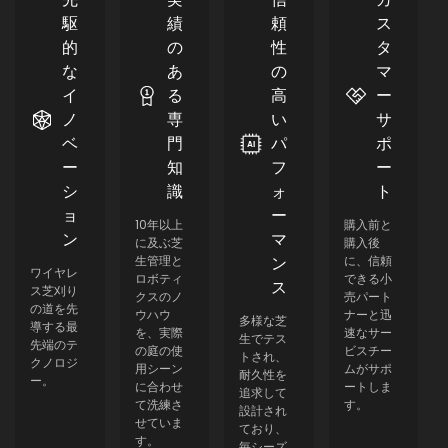
駆
績
頼
ス
的
の
性
タ
な
あ
の
マ
イ
る
高
ー
ノ
専
い
サ
ベ
門
パ
ポ
ー
知
フ
ー
シ
識
ォ
ト
ョ
ー
10年以上
購入前と
ン
マ
に及ぶ芝
購入後
生管理と
ン
に、信頼
ワイヤレ
ロボティ
できる小
ス
ス芝刈り
クスのノ
売パート
の道を先
ウハウ
ナーと迅
多様な芝
導する最
を、実際
速なサー
生でテス
先端のテ
の庭の使
ビスチー
トされ、
クノロジ
用シーン
ムがサポ
耐久性を
ー。
に合わせ
ートしま
追求して
て洗練さ
す。
設計され
せていま
ており、
す。
毎シーズ