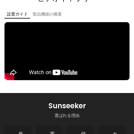
設置ガイド
製品機能の概要
Sunseeker
選ばれる理由
先
実
信
カ