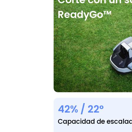
ReadyGo™
42% / 22°
Capacidad de escalad