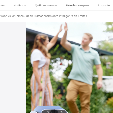
ries
Noticias
Quiénes somos
Dónde comprar
Soporte
dyGo™
Visión binocular en 3D
Reconocimiento inteligente de límites