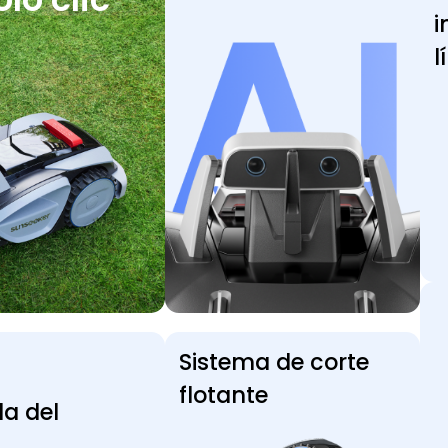
i
l
Sistema de corte
flotante
a del