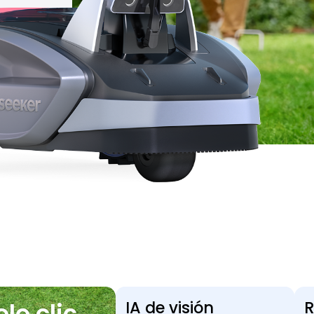
IA de visión
R
lo clic