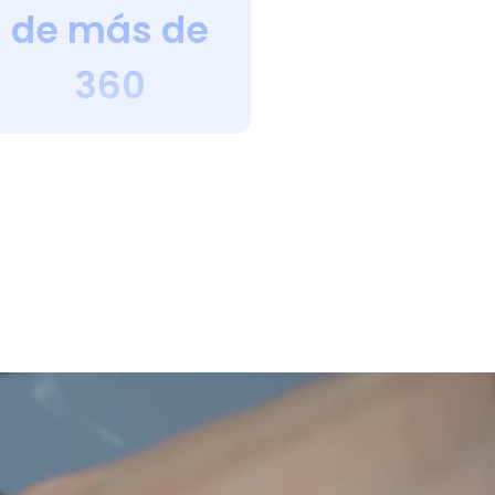
de más de
360