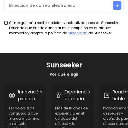
Sí, me gustaría recibir noticias y actualizaciones de Sunseeker.
Entiendo que puedo cancelar mi suscripción en cualquier
momento y acepto la política de
privacidad
de Sunseeker.
Sunseeker
Por qué elegir
Innovación
Experiencia
Rendim
pionera
probada
fiable
Tecnología de
Más de 10 años de
Probado en di
vanguardia que
experiencia en el
céspedes y
marca el camino
cuidado del
diseñado par
en el corte
césped y la
ofrecer durab