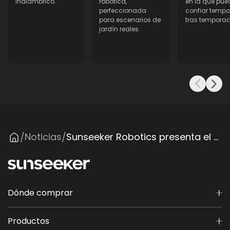
inalámbrico.
robótica,
en la que pue
perfeccionada
confiar temp
para escenarios de
tras tempora
jardín reales.
Noticias
Sunseeker Robotics presenta el S4, su primer cortacésped robótico equipado con LiDAR en EE. UU., en Equip Expo 2025
/
/
Dónde comprar
Productos