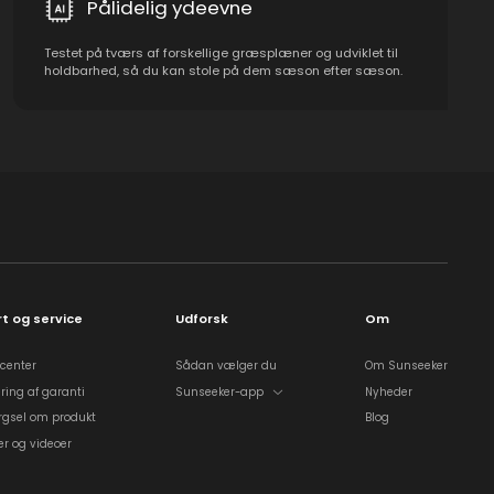
Pålidelig ydeevne
Testet på tværs af forskellige græsplæner og udviklet til
holdbarhed, så du kan stole på dem sæson efter sæson.
t og service
Udforsk
Om
center
Sådan vælger du
Om Sunseeker
ring af garanti
Sunseeker-app
Nyheder
rgsel om produkt
Blog
r og videoer