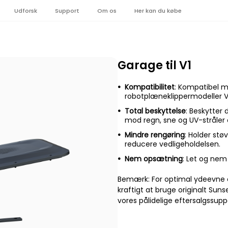
Udforsk
Support
Om os
Her kan du købe
Garage til V1
Kompatibilitet
: Kompatibel 
robotplæneklippermodeller V
Total beskyttelse
: Beskytter 
mod regn, sne og UV-stråler 
Mindre rengøring
: Holder stø
reducere vedligeholdelsen.
Nem opsætning
: Let og nem 
Bemærk: For optimal ydeevne o
kraftigt at bruge originalt Sun
vores pålidelige eftersalgssupp