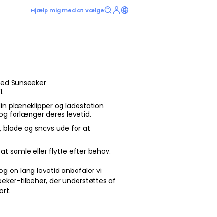
Hjælp mig med at vælge
med Sunseeker
1.
din plæneklipper og ladestation
og forlænger deres levetid.
v, blade og snavs ude for at
at samle eller flytte efter behov.
g en lang levetid anbefaler vi
seeker-tilbehør, der understøttes af
ort.