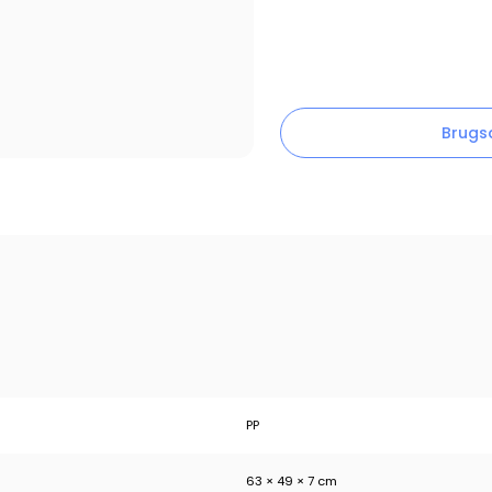
Brugs
PP
63 × 49 × 7 cm