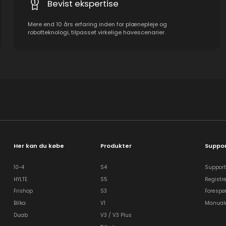
Bevist ekspertise
Mere end 10 års erfaring inden for plænepleje og
robotteknologi, tilpasset virkelige havescenarier.
Her kan du købe
Produkter
Suppor
10-4
S4
Support
HYLTE
S5
Registre
Frishop
S3
Forespø
Bilka
V1
Manuale
Duab
V3 / V3 Plus