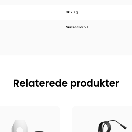
3620 g
Sunseeker V1
Relaterede produkter