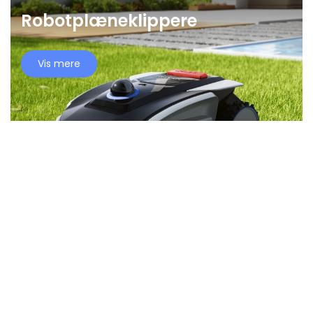
Robotplæneklippere
Vis mere
Collections
Robotplæneklippere
uden afgrænsningskabel
Vis mere