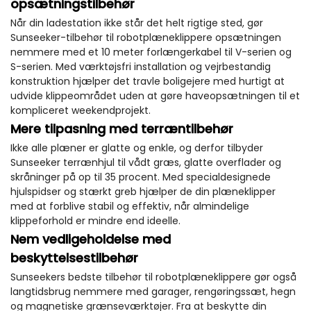
opsætningstilbehør
Når din ladestation ikke står det helt rigtige sted, gør
Sunseeker-tilbehør til robotplæneklippere opsætningen
nemmere med et 10 meter forlængerkabel til V-serien og
S-serien. Med værktøjsfri installation og vejrbestandig
konstruktion hjælper det travle boligejere med hurtigt at
udvide klippeområdet uden at gøre haveopsætningen til et
kompliceret weekendprojekt.
Mere tilpasning med terræntilbehør
Ikke alle plæner er glatte og enkle, og derfor tilbyder
Sunseeker terrænhjul til vådt græs, glatte overflader og
skråninger på op til 35 procent. Med specialdesignede
hjulspidser og stærkt greb hjælper de din plæneklipper
med at forblive stabil og effektiv, når almindelige
klippeforhold er mindre end ideelle.
Nem vedligeholdelse med
beskyttelsestilbehør
Sunseekers bedste tilbehør til robotplæneklippere gør også
langtidsbrug nemmere med garager, rengøringssæt, hegn
og magnetiske grænseværktøjer. Fra at beskytte din