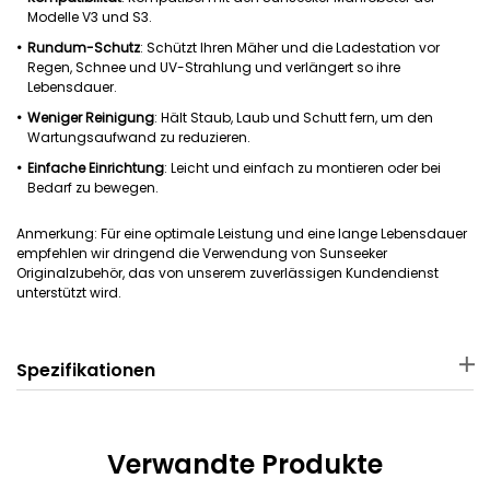
Modelle V3 und S3.
Rundum-Schutz
: Schützt Ihren Mäher und die Ladestation vor
Regen, Schnee und UV-Strahlung und verlängert so ihre
Lebensdauer.
Weniger Reinigung
: Hält Staub, Laub und Schutt fern, um den
Wartungsaufwand zu reduzieren.
Einfache Einrichtung
: Leicht und einfach zu montieren oder bei
Bedarf zu bewegen.
Anmerkung: Für eine optimale Leistung und eine lange Lebensdauer
empfehlen wir dringend die Verwendung von Sunseeker
Originalzubehör, das von unserem zuverlässigen Kundendienst
unterstützt wird.
Spezifikationen
Material
Abmessungen
PP
74 × 47 × 19 cm
Verwandte Produkte