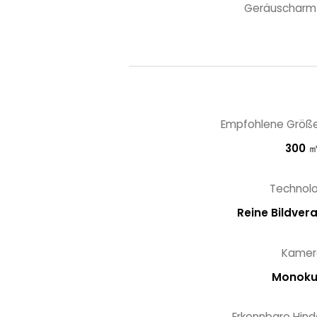
Geräuscharm
Empfohlene Größ
300 
Technolo
Reine Bildver
Kamer
Monoku
Erkennbare Hind