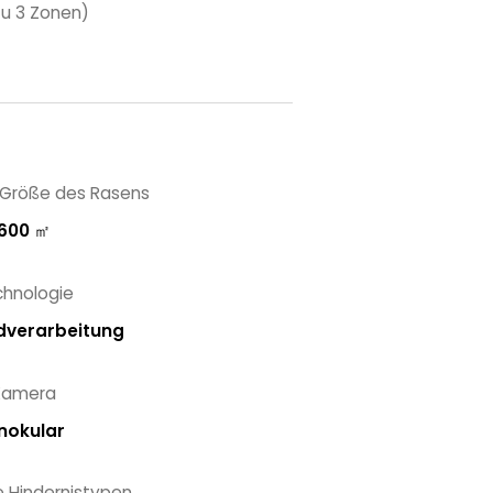
zu 3 Zonen)
Größe des Rasens
600 ㎡
chnologie
ldverarbeitung
Kamera
nokular
e Hindernistypen