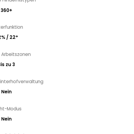
360+
terfunktion
% / 22°
 Arbeitszonen
is zu 3
Hinterhofverwaltung
Nein
ht-Modus
Nein