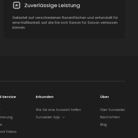
Zuverlässige Leistung
Getestet auf verschiedenen Rasenflächen und entwickelt für
eine Haltbarkeit, auf die Sie sich Saison für Saison verlassen
können.
 Service
Erkunden
Über
r
Wie Sie eine Auswahl treffen
Über Sunseeker
trierung
Sunseeker App
Nachrichten
ge
Blog
nd Videos