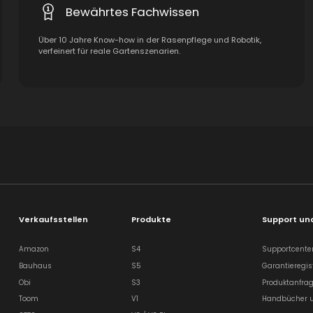
Bewährtes Fachwissen
Über 10 Jahre Know-how in der Rasenpflege und Robotik,
verfeinert für reale Gartenszenarien.
Verkaufsstellen
Produkte
Support und
Amazon
S4
Supportcente
Bauhaus
S5
Garantieregis
Obi
S3
Produktanfra
Toom
V1
Handbücher u