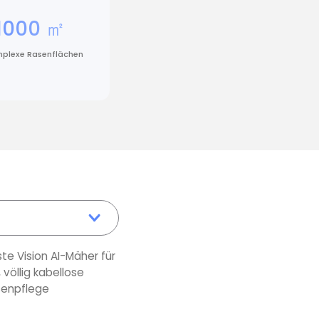
1000 ㎡
plexe Rasenflächen
ste Vision AI-Mäher für
völlig kabellose
enpflege