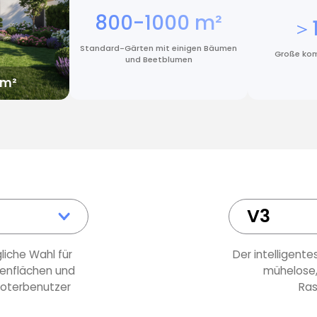
800-1000 m²
0 m²
＞
Standard-Gärten mit einigen Bäumen
nfaches Layout
Große kom
und Beetblumen
 m²
V3
liche Wahl für
Der intelligente
senflächen und
mühelose, 
oterbenutzer
Ras