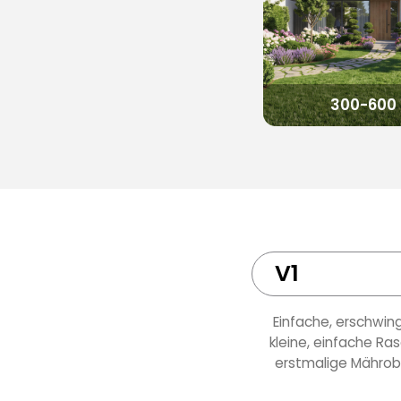
300-60
Gemütlicher Garten, ei
300-600
V1
Einfache, erschwing
kleine, einfache Ra
erstmalige Mährob