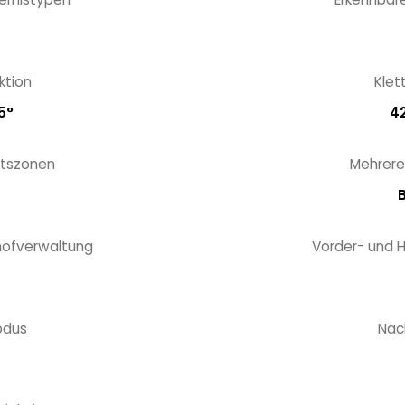
ktion
Klet
5°
42
itszonen
Mehrere
B
hofverwaltung
Vorder- und 
odus
Nac