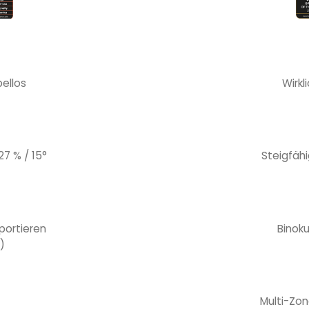
bellos
Wirkl
27 % / 15°
Steigfähi
sportieren
Binok
)
Multi-Zo