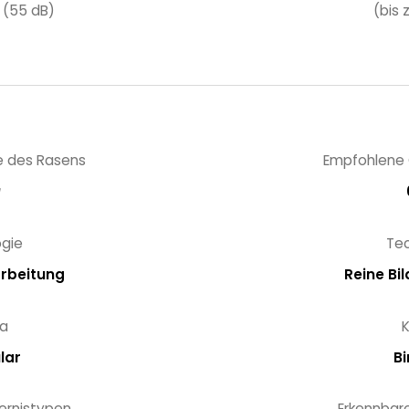
 (55 dB)
(bis 
e des Rasens
Empfohlene 
㎡
gie
Te
arbeitung
Reine Bi
a
lar
Bi
ernistypen
Erkennbar