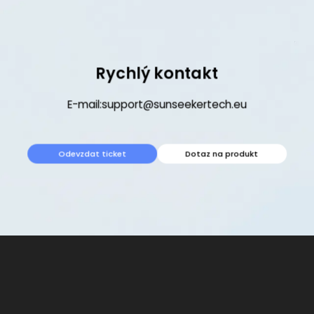
Rychlý kontakt
E-mail:
support@sunseekertech.eu
Odevzdat ticket
Dotaz na produkt