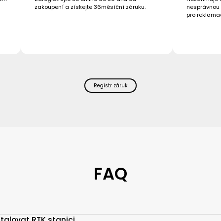
zakoupení a získejte 36měsíční záruku.
nesprávnou 
pro reklama
Registr záruk
FAQ
stalovat RTK stanici