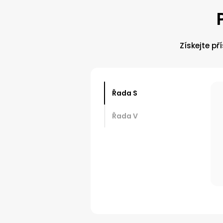
Získejte p
Řada S
Řada V