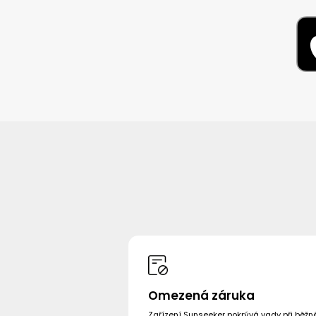
Omezená záruka
Zařízení Sunseeker pokrývá vady při běž