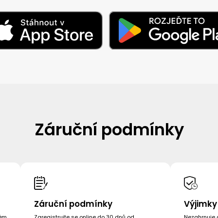
Záruční podmínky
Záruční podmínky
Výjimky
ném
Zaregistrujte se online do 30 dnů od
Nezahrnuje d