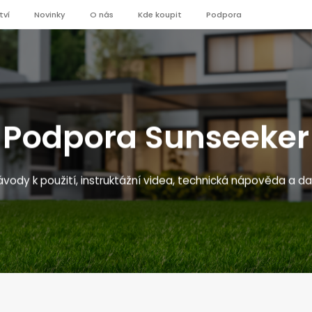
tví
Novinky
O nás
Kde koupit
Podpora
Podpora Sunseeker
vody k použití, instruktážní videa, technická nápověda a da