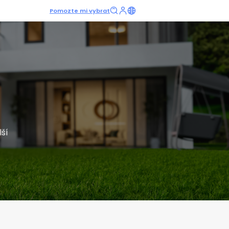
Pomozte mi vybrat
lší