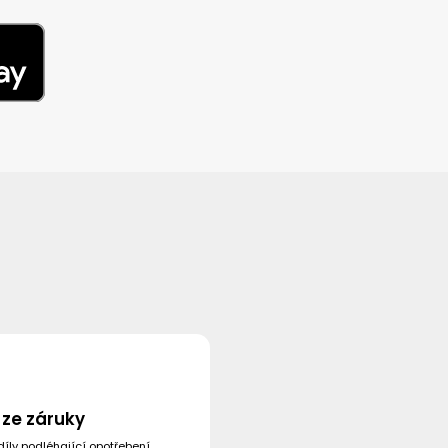
 ze záruky
íly podléhající opotřebení,