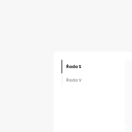
Řada S
Řada V