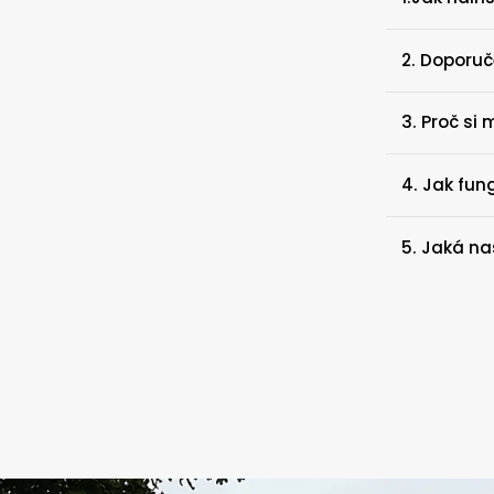
2. Doporuč
3. Proč si
4. Jak fun
5. Jaká na