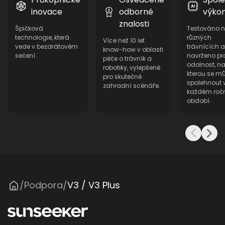
inovace
odborné
výko
znalosti
Špičková
Testováno 
technologie, která
různých
Více než 10 let
vede v bezdrátovém
trávnících a
know-how v oblasti
sečení.
navrženo pr
péče o trávník a
odolnost, n
robotiky, vylepšené
kterou se m
pro skutečné
spolehnout 
zahradní scénáře.
každém roč
období.
Podpora
V3 / V3 Plus
/
/