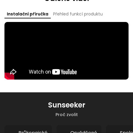
Instalační příručka
Přehled funkcí produktu
Sunseeker
Proč zvolit
Průkopnické
Osvědčené
Spole