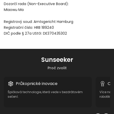
Dozorčí rada (Non-Executive Board):
Miaowu Ma
Registrový soud: Amtsgericht Hamburg
Registrační číslo: HRB 189240
DIČ podle § 27a UStG: DE370435302
Sunseeker
Proč zvolit
Průkopnické inovace
Os
Špičková technologie, která vede v bezdrátovém
Více než 
sečení.
robotiky,