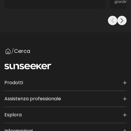
giardino r
Cerca
/
Prodotti
Assistenza professionale
Esplora
Informazioni