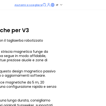
Aiutami a scegliere
IT
iche per V3
n il tagliaerba robotizzato
ra striscia magnetica funge da
rba segue in modo affidabile,
tue preziose aiuole e zone di
 questo design magnetico passivo
ca o aggiornamenti software.
risce magnetiche da 5 m, 20
 una configurazione rapida e senza
e una lunga durata, consigliamo
i originali Sunseeker, supportati