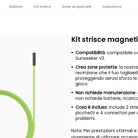
Esplora
Chi siamo
Dove acquistare
Assistenza
Kit strisce magnet
Compatibilità
: compatibile co
Sunseeker V3.
Crea zone protette
: la nost
recinzione che il tuo tagliae
proteggendo senza sforzo le 
gioco.
Non richiede manutenzione
:
non richiede batterie, ricari
Cosa è incluso
: include 2 st
picchetti e 4 connettori per
problemi.
Nota: Per prestazioni ottimali 
vivamente di utilizzare accessor