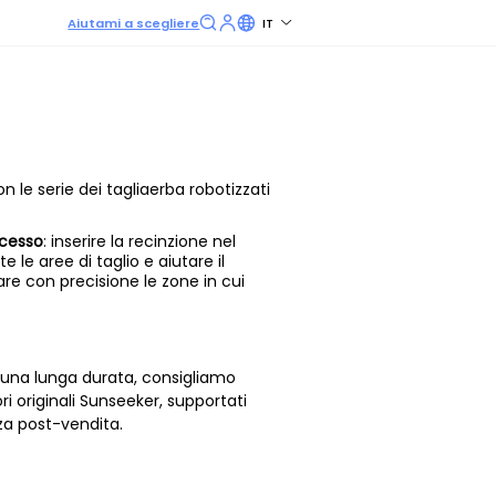
Aiutami a scegliere
IT
n le serie dei tagliaerba robotizzati
ccesso
: inserire la recinzione nel
 le aree di taglio e aiutare il
are con precisione le zone in cui
e una lunga durata, consigliamo
i originali Sunseeker, supportati
nza post-vendita.