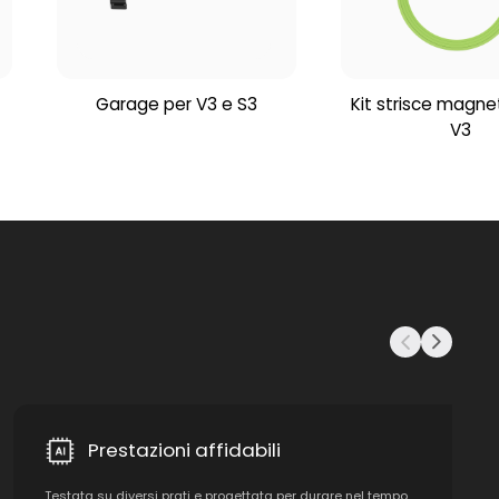
Garage per V3 e S3
Kit strisce magne
V3
Prestazioni affidabili
Testata su diversi prati e progettata per durare nel tempo,