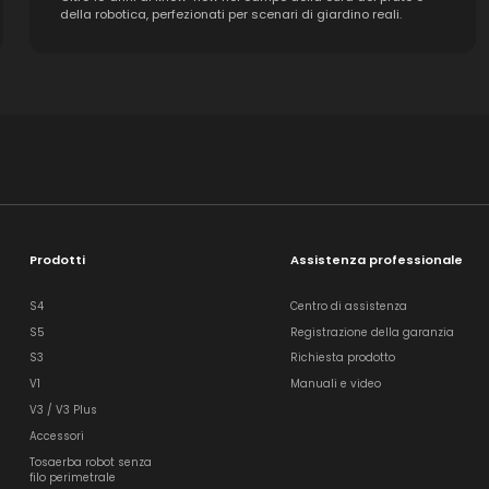
della robotica, perfezionati per scenari di giardino reali.
Prodotti
Assistenza professionale
S4
Centro di assistenza
S5
Registrazione della garanzia
S3
Richiesta prodotto
V1
Manuali e video
V3 / V3 Plus
Accessori
Tosaerba robot senza
filo perimetrale