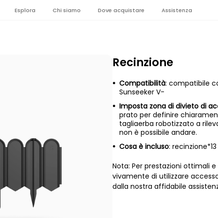
Esplora
Chi siamo
Dove acquistare
Assistenza
Recinzione
Compatibilità
: compatibile co
Sunseeker V-
Imposta zona di divieto di a
prato per definire chiaramente
tagliaerba robotizzato a rilev
non è possibile andare.
Cosa è incluso
: recinzione*13
Nota: Per prestazioni ottimali 
vivamente di utilizzare accessor
dalla nostra affidabile assiste