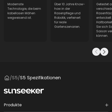
20 cm
Modernste
Über 10 Jahre Know-
Getestet a
Technologie, die beim
how in der
verschied
Battery Capacity
kabellosen Mähen
Rasenpflege und
Rasenflä
5 Ah
wegweisend ist.
Robotik, verfeinert
entwickelt 
für reale
Haltbarkeit
Gartenszenarien.
Sie sich S
Charger
Saison ve
3 A
können.
Antenna Charger
2A
Max Slope
60% / 30°
Noise Level
S5
S5 Spezifikationen
/
/
60 dB (A)
Waterproof
IPX5
Produkte
Virtual Boundaries
Y