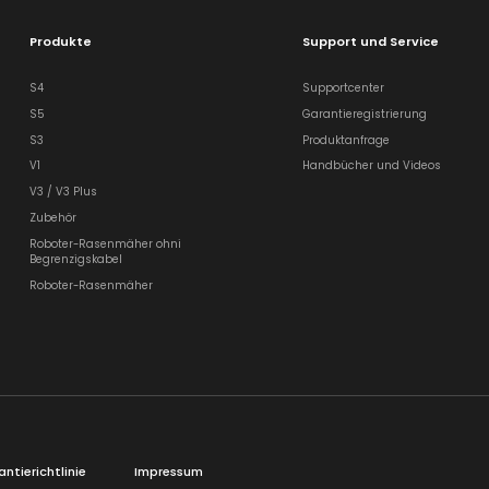
Produkte
Support und Service
S4
Supportcenter
S5
Garantieregistrierung
S3
Produktanfrage
V1
Handbücher und Videos
V3 / V3 Plus
Zubehör
Roboter-Rasenmäher ohni
Begrenzigskabel
Roboter-Rasenmäher
ntierichtlinie
Impressum