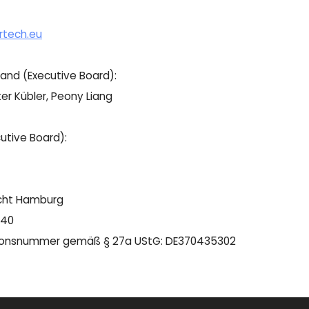
rtech.eu
and (Executive Board):
er Kübler, Peony Liang
utive Board):
icht Hamburg
240
tionsnummer gemäß § 27a UStG: DE370435302