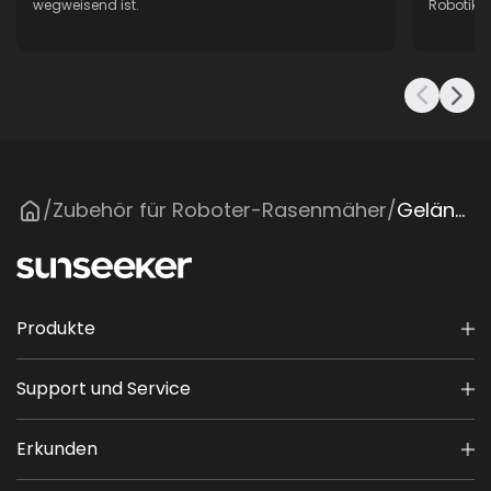
wegweisend ist.
Robotik, 
Zubehör für Roboter-Rasenmäher
Geländegängige Räder
/
/
Produkte
Support und Service
Erkunden