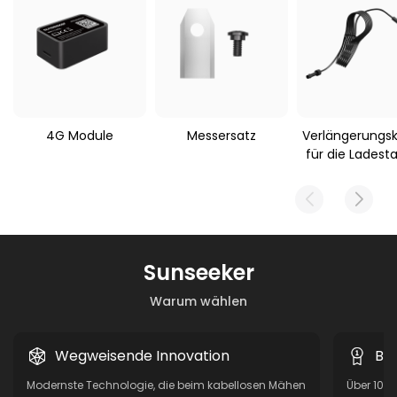
4G Module
Messersatz
Verlängerungs
für die Ladesta
Sunseeker
Warum wählen
Wegweisende Innovation
Be
Modernste Technologie, die beim kabellosen Mähen
Über 10 