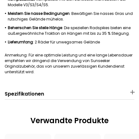
Modelle V3/S3/S4/S5.
Meistern Sie nasse Bedingungen
: Bewältigen Sie nasses Gras und
rutschiges Gelände mühelos.
Beherrschen Sie steile Hänge
: Die speziellen Radspikes bieten eine
außergewöhnliche Traktion an Hängen mit bis zu 35 % Steigung.
Lieferumfang
: 2 Räder für unwegsames Gelände
Anmerkung: Für eine optimale Leistung und eine lange Lebensdauer
empfehlen wir dringend die Verwendung von Sunseeker
Originalzubehör, das von unserem zuverlässigen Kundendienst
unterstützt wird.
Spezifikationen
Material
Paketabmessungen
ASA
22 × 12 .5 × 22 cm
Verwandte Produkte
Paketgewicht
Anwendbarer Mähroboter
1060 g
Sunseeker V3/S3/S4/S5