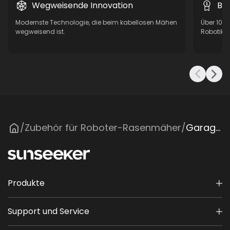
Wegweisende Innovation
Be
Modernste Technologie, die beim kabellosen Mähen
Über 10 
wegweisend ist.
Robotik, 
Zubehör für Roboter-Rasenmäher
Garage für S5
/
/
Produkte
Support und Service