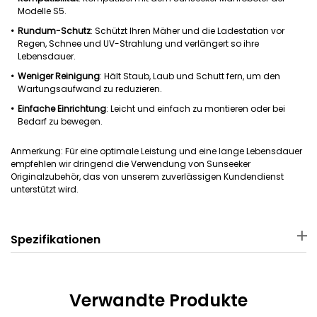
Modelle S5.
Rundum-Schutz
: Schützt Ihren Mäher und die Ladestation vor
Regen, Schnee und UV-Strahlung und verlängert so ihre
Lebensdauer.
Weniger Reinigung
: Hält Staub, Laub und Schutt fern, um den
Wartungsaufwand zu reduzieren.
Einfache Einrichtung
: Leicht und einfach zu montieren oder bei
Bedarf zu bewegen.
Anmerkung: Für eine optimale Leistung und eine lange Lebensdauer
empfehlen wir dringend die Verwendung von Sunseeker
Originalzubehör, das von unserem zuverlässigen Kundendienst
unterstützt wird.
Spezifikationen
Material
Paketabmessungen
PP
52.5 × 83.5 × 19 cm
Verwandte Produkte