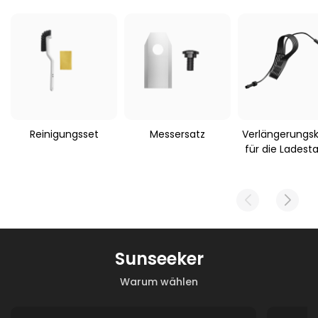
Paketgewicht
Anwendbarer Mähroboter
3930 g
Sunseeker S5
Reinigungsset
Messersatz
Verlängerungs
für die Ladesta
Sunseeker
Warum wählen