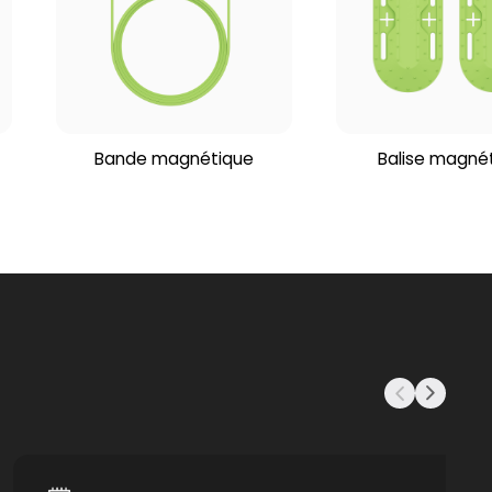
Bande magnétique
Balise magné