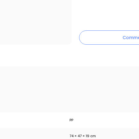
Commen
PP
74 × 47 × 19 cm