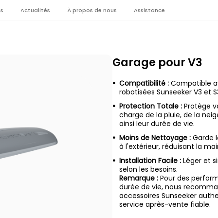
es
Actualités
À propos de nous
Assistance
Garage pour V3
Compatibilité :
Compatible a
robotisées Sunseeker V3 et S
Protection Totale :
Protège vo
charge de la pluie, de la nei
ainsi leur durée de vie.
Moins de Nettoyage :
Garde la
à l'extérieur, réduisant la m
Installation Facile :
Léger et s
selon les besoins.
Remarque :
Pour des perform
durée de vie, nous recomman
accessoires Sunseeker authe
service après-vente fiable.