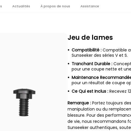
es
Actualités
À propos de nous
Assistance
Jeu de lames
Compatibilité :
Compatible av
Sunseeker des séries V et S.
Tranchant Durable :
Concepti
pour une coupe nette et une
Maintenance Recommandée
pour un résultat de coupe opt
Ce Qui est Inclus :
Recevez 12
Remarque :
Portez toujours des
manipulation ou du remplacem
blessure. Pour des performanc
de vie, nous recommandons for
Sunseeker authentiques, soute