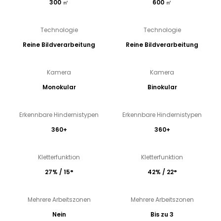
300 ㎡
600 ㎡
Technologie
Technologie
Reine Bildverarbeitung
Reine Bildverarbeitung
Kamera
Kamera
Monokular
Binokular
Erkennbare Hindernistypen
Erkennbare Hindernistypen
360+
360+
Kletterfunktion
Kletterfunktion
27% / 15°
42% / 22°
Mehrere Arbeitszonen
Mehrere Arbeitszonen
Nein
Bis zu 3