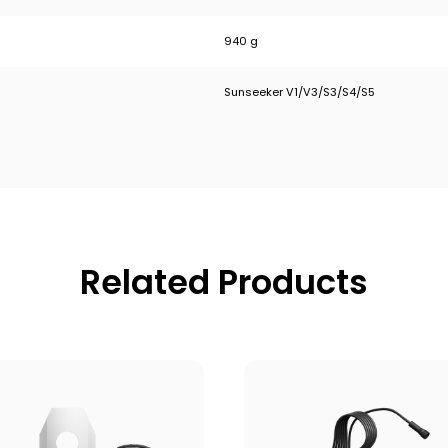
940 g
Sunseeker V1/V3/S3/S4/S5
Related Products