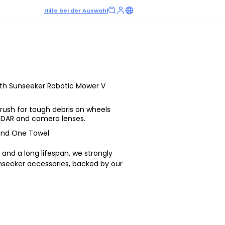
Hilfe bei der Auswahl
ith Sunseeker Robotic Mower V
brush for tough debris on wheels
LiDAR and camera lenses.
and One Towel
and a long lifespan, we strongly
eeker accessories, backed by our