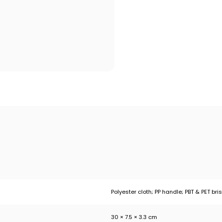
Polyester cloth; PP handle; PBT & PET bris
30 × 7.5 × 3.3 cm