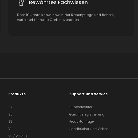
Bewährtes Fachwissen
Über 10 Jahre Know-how in der Rasenpflege und Robotik,
verfeinert für reale Gartenszenarien.
Produkte
Support und Service
S4
Supportcenter
S5
Garantieregistrierung
S3
Produktanfrage
V1
Handbücher und Videos
V3 / V3 Plus