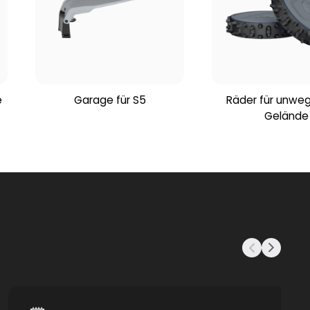
e
Garage für S5
Räder für unw
Gelände