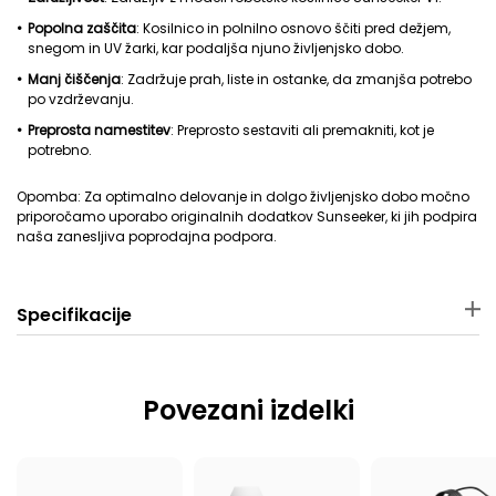
Popolna zaščita
: Kosilnico in polnilno osnovo ščiti pred dežjem,
snegom in UV žarki, kar podaljša njuno življenjsko dobo.
Manj čiščenja
: Zadržuje prah, liste in ostanke, da zmanjša potrebo
po vzdrževanju.
Preprosta namestitev
: Preprosto sestaviti ali premakniti, kot je
potrebno.
Opomba: Za optimalno delovanje in dolgo življenjsko dobo močno
priporočamo uporabo originalnih dodatkov Sunseeker, ki jih podpira
naša zanesljiva poprodajna podpora.
Specifikacije
Material
Mere paketa
PP
63 × 49 × 7 cm
Povezani izdelki
Teža paketa
Ustrezna robotska
kosilnica
3620 g