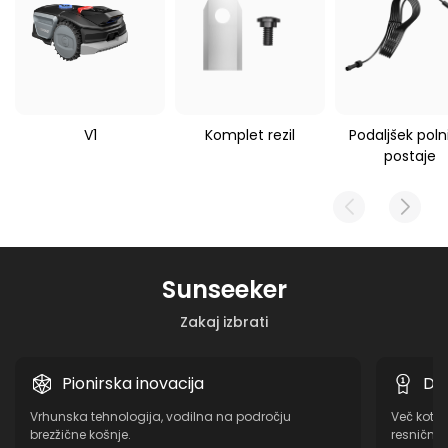
Sunseeker V1
V1
Komplet rezil
Podaljšek poln
postaje
Sunseeker
Zakaj izbrati
Pionirska inovacija
Do
Vrhunska tehnologija, vodilna na področju
Več kot 10
brezžične košnje.
resnične 