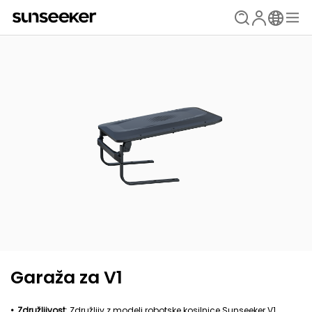
Garaža za V1
Združljivost
: Združljiv z modeli robotske kosilnice Sunseeker V1.