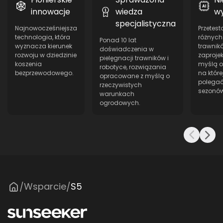
innowacje
wiedza
w
specjalistyczna
Najnowocześniejsza
Przetes
technologia, która
różnych
Ponad 10 lat
wyznacza kierunek
trawnikó
doświadczenia w
rozwoju w dziedzinie
zaproje
pielęgnacji trawników i
koszenia
myślą o 
robotyce, rozwiązania
bezprzewodowego.
na któr
opracowane z myślą o
polegać
rzeczywistych
sezonów
warunkach
ogrodowych.
Wsparcie
S5
/
/