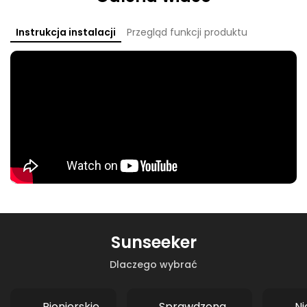
Instrukcja instalacji
Przegląd funkcji produktu
Sunseeker
Dlaczego wybrać
Pionierskie
Sprawdzona
N