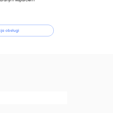
zaufanym wsparciem
cja obsługi