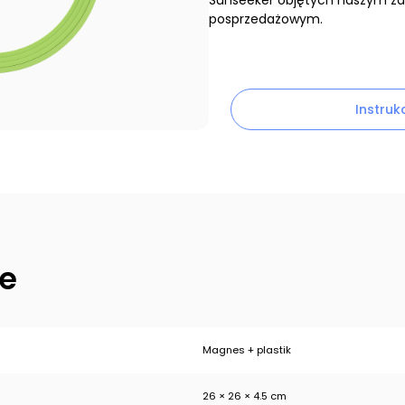
Sunseeker objętych naszym 
posprzedażowym.
Instruk
e
Magnes + plastik
26 × 26 × 4.5 cm