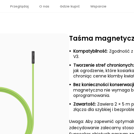
Przeglądaj
O nas
Gdzie kupić
Wsparcie
Taśma magnetyc
Kompatybilność
: Zgodność 
V3.
Tworzenie stref chronionych
jak ogrodzenie, które kosiark
chroniąc cenne klomby kwiat
Bez konieczności konserwacji
magnetyczna nie wymaga bate
oprogramowania.
Zawartość:
Zawiera 2 × 5 m p
złącza dla szybkiej i bezprob
Uwaga: Aby zapewnić optymaln
zdecydowanie zalecamy stosow