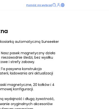
Pomóż mi wybrać
zna
z kosiarką automatyczną Sunseeker
:
Nasz pasek magnetyczny działa
a niezawodnie śledzi, bez wysiłku
owe i strefy zabawy.
:Ta pasywna konstrukcja
rii, ładowania ani aktualizacji
aski magnetyczne, 20 kołków i 4
lemowej konfiguracji.
ą wydajność i długą żywotność,
anie oryginalnych akcesoriów