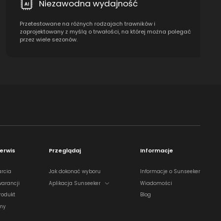
Niezawodna wydajność
Przetestowane na różnych rodzajach trawników i
zaprojektowany z myślą o trwałości, na której można polegać
przez wiele sezonów.
erwis
Przeglądaj
Informacje
rcia
Jak dokonać wyboru
Informacje o Sunseeker
warancji
Aplikacja Sunseeker
Wiadomości
rodukt
Blog
lmy