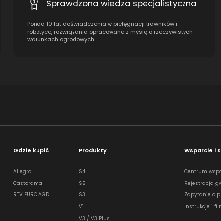
Sprawdzona wiedza specjalistyczna
Ponad 10 lat doświadczenia w pielęgnacji trawników i
robotyce, rozwiązania opracowane z myślą o rzeczywistych
warunkach ogrodowych.
Gdzie kupić
Produkty
Wsparcie i s
Allegro
S4
Centrum wspa
Castorama
S5
Rejestracja g
RTV EURO AGD
S3
Zapytanie o p
V1
Instrukcje i fi
V3 / V3 Plus