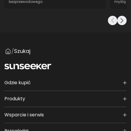
bezprzewodowego.
myślą o 
Szukaj
/
Gdzie kupić
Produkty
Wsparcie i serwis
Przeglądaj